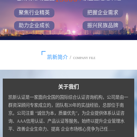
聚焦行业精英
把握企业需求
助力企业成长
振兴民族品牌
凯新简介
/
COMPANY FILE
关于我们
凯新认证是一家面向全国的国际综合认证咨询机构，公司是由一
群资深顾问专家成立的，团队有20年的实战经验，总部位于南
京。公司注重 “诚信为本，质量优先”，为企业提供体系认证咨
询、AAA信用认证、产品认证等服务。始终以提升企业管理水
平、改善企业生命力、提高 企业市场核心竞争为己任......