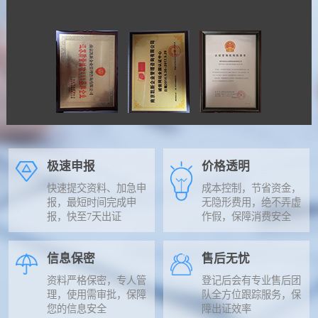
极速申报
价格透明
快速提交资料、加急申
成本控制，节省资金，
报，最短时间完成申
无隐形费用，绝不弄虚
报，快至7天出证
作假，保障消费安全
信息保密
售后无忧
资料严格保密，专人管
登记后会有专业售后团
理，使用需审批，保障
队全方位跟踪服务，保
您的信息安全
障出证效率