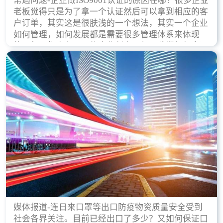
常遇问题-企业做ISO9001认证的原因在哪？很多企业
老板觉得只是为了拿一个认证然后可以拿到相应的客
户订单，其实这是很肤浅的一个想法，其实一个企业
如何管理，如何发展都是需要很多管理体系来体现
的，每天都会有不同的企业创立，但是我们如何去证
实一个企业的合法，有质量保证了？这就是ISO9001
认证体现价值的时候，那么键锋小编就来细说下企业
做ISO9001认证的根本原因。
媒体报道-连日来口罩等出口防疫物资质量安全受到
社会各界关注。目前已经出口了多少？又如何保证口