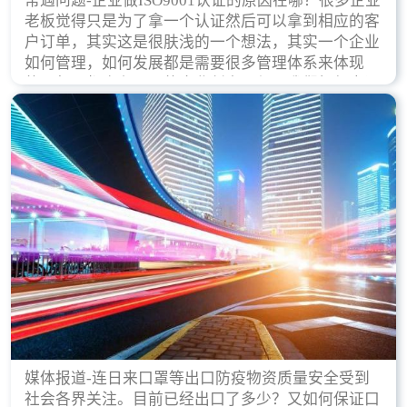
常遇问题-企业做ISO9001认证的原因在哪？很多企业
老板觉得只是为了拿一个认证然后可以拿到相应的客
户订单，其实这是很肤浅的一个想法，其实一个企业
如何管理，如何发展都是需要很多管理体系来体现
的，每天都会有不同的企业创立，但是我们如何去证
实一个企业的合法，有质量保证了？这就是ISO9001
认证体现价值的时候，那么键锋小编就来细说下企业
做ISO9001认证的根本原因。
媒体报道-连日来口罩等出口防疫物资质量安全受到
社会各界关注。目前已经出口了多少？又如何保证口