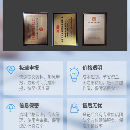
极速申报
价格透明
快速提交资料、加急申
成本控制，节省资金，
报，最短时间完成申
无隐形费用，绝不弄虚
报，快至7天出证
作假，保障消费安全
信息保密
售后无忧
资料严格保密，专人管
登记后会有专业售后团
理，使用需审批，保障
队全方位跟踪服务，保
您的信息安全
障出证效率