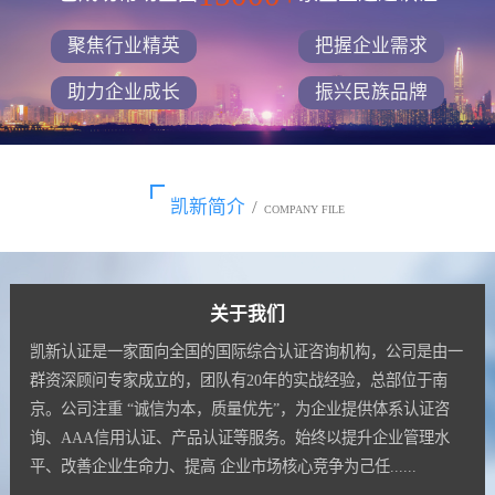
聚焦行业精英
把握企业需求
助力企业成长
振兴民族品牌
凯新简介
/
COMPANY FILE
关于我们
凯新认证是一家面向全国的国际综合认证咨询机构，公司是由一
群资深顾问专家成立的，团队有20年的实战经验，总部位于南
京。公司注重 “诚信为本，质量优先”，为企业提供体系认证咨
询、AAA信用认证、产品认证等服务。始终以提升企业管理水
平、改善企业生命力、提高 企业市场核心竞争为己任......