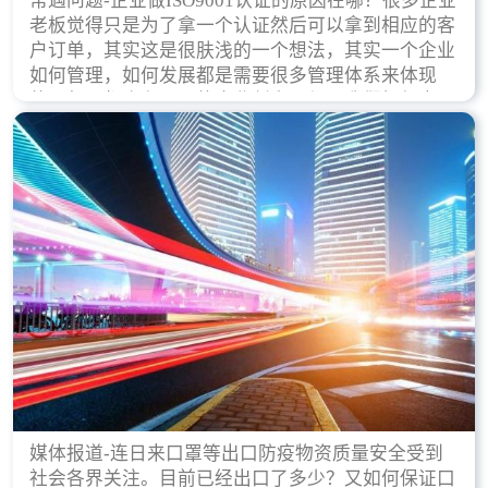
常遇问题-企业做ISO9001认证的原因在哪？很多企业
老板觉得只是为了拿一个认证然后可以拿到相应的客
户订单，其实这是很肤浅的一个想法，其实一个企业
如何管理，如何发展都是需要很多管理体系来体现
的，每天都会有不同的企业创立，但是我们如何去证
实一个企业的合法，有质量保证了？这就是ISO9001
认证体现价值的时候，那么键锋小编就来细说下企业
做ISO9001认证的根本原因。
媒体报道-连日来口罩等出口防疫物资质量安全受到
社会各界关注。目前已经出口了多少？又如何保证口