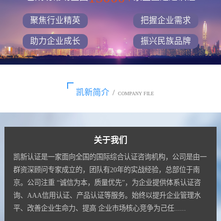
聚焦行业精英
把握企业需求
助力企业成长
振兴民族品牌
凯新简介
/
COMPANY FILE
关于我们
凯新认证是一家面向全国的国际综合认证咨询机构，公司是由一
群资深顾问专家成立的，团队有20年的实战经验，总部位于南
京。公司注重 “诚信为本，质量优先”，为企业提供体系认证咨
询、AAA信用认证、产品认证等服务。始终以提升企业管理水
平、改善企业生命力、提高 企业市场核心竞争为己任......