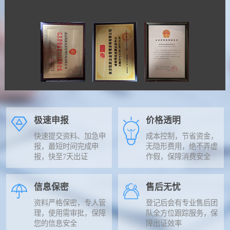
极速申报
价格透明
快速提交资料、加急申
成本控制，节省资金，
报，最短时间完成申
无隐形费用，绝不弄虚
报，快至7天出证
作假，保障消费安全
信息保密
售后无忧
资料严格保密，专人管
登记后会有专业售后团
理，使用需审批，保障
队全方位跟踪服务，保
您的信息安全
障出证效率