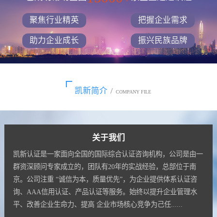
聚焦行业精英
把握企业需求
助力企业成长
振兴民族品牌
凯新简介
/
COMPANY FILE
关于我们
凯新认证是一家面向全国的国际综合认证咨询机构，公司是由一
群资深顾问专家成立的，团队有20年的实战经验，总部位于南
京。公司注重 “诚信为本，质量优先”，为企业提供体系认证咨
询、AAA信用认证、产品认证等服务。始终以提升企业管理水
平、改善企业生命力、提高 企业市场核心竞争为己任......