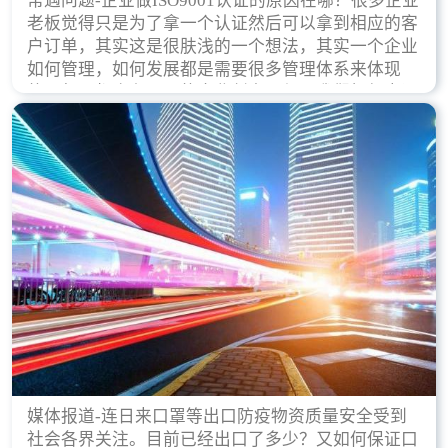
常遇问题-企业做ISO9001认证的原因在哪？很多企业
老板觉得只是为了拿一个认证然后可以拿到相应的客
户订单，其实这是很肤浅的一个想法，其实一个企业
如何管理，如何发展都是需要很多管理体系来体现
的，每天都会有不同的企业创立，但是我们如何去证
实一个企业的合法，有质量保证了？这就是ISO9001
认证体现价值的时候，那么键锋小编就来细说下企业
做ISO9001认证的根本原因。
媒体报道-连日来口罩等出口防疫物资质量安全受到
社会各界关注。目前已经出口了多少？又如何保证口