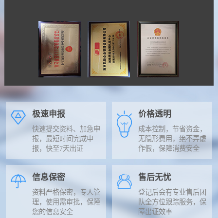
极速申报
价格透明
快速提交资料、加急申
成本控制，节省资金，
报，最短时间完成申
无隐形费用，绝不弄虚
报，快至7天出证
作假，保障消费安全
信息保密
售后无忧
资料严格保密，专人管
登记后会有专业售后团
理，使用需审批，保障
队全方位跟踪服务，保
您的信息安全
障出证效率