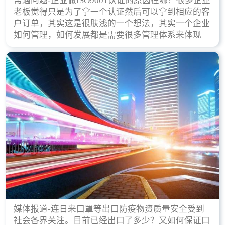
常遇问题-企业做ISO9001认证的原因在哪？很多企业
老板觉得只是为了拿一个认证然后可以拿到相应的客
户订单，其实这是很肤浅的一个想法，其实一个企业
如何管理，如何发展都是需要很多管理体系来体现
的，每天都会有不同的企业创立，但是我们如何去证
实一个企业的合法，有质量保证了？这就是ISO9001
认证体现价值的时候，那么键锋小编就来细说下企业
做ISO9001认证的根本原因。
媒体报道-连日来口罩等出口防疫物资质量安全受到
社会各界关注。目前已经出口了多少？又如何保证口