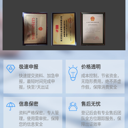
极速申报
价格透明
快速提交资料、加急申
成本控制，节省资金，
报，最短时间完成申
无隐形费用，绝不弄虚
报，快至7天出证
作假，保障消费安全
信息保密
售后无忧
资料严格保密，专人管
登记后会有专业售后团
理，使用需审批，保障
队全方位跟踪服务，保
您的信息安全
障出证效率