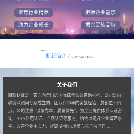
聚焦行业精英
把握企业需求
助力企业成长
振兴民族品牌
凯新简介
/
COMPANY FILE
关于我们
凯新认证是一家面向全国的国际综合认证咨询机构，公司是由一
群资深顾问专家成立的，团队有20年的实战经验，总部位于南
京。公司注重 “诚信为本，质量优先”，为企业提供体系认证咨
询、AAA信用认证、产品认证等服务。始终以提升企业管理水
平、改善企业生命力、提高 企业市场核心竞争为己任......