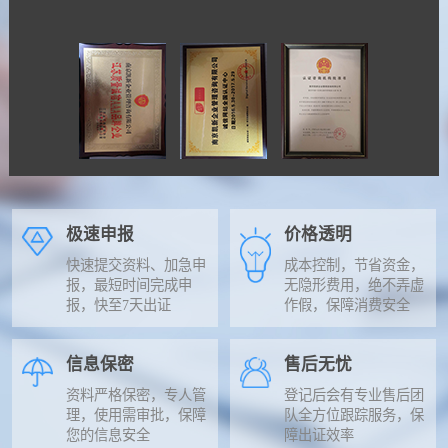
极速申报
价格透明
快速提交资料、加急申
成本控制，节省资金，
报，最短时间完成申
无隐形费用，绝不弄虚
报，快至7天出证
作假，保障消费安全
信息保密
售后无忧
资料严格保密，专人管
登记后会有专业售后团
理，使用需审批，保障
队全方位跟踪服务，保
您的信息安全
障出证效率