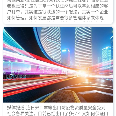
常遇问题-企业做ISO9001认证的原因在哪？很多企业
老板觉得只是为了拿一个认证然后可以拿到相应的客
户订单，其实这是很肤浅的一个想法，其实一个企业
如何管理，如何发展都是需要很多管理体系来体现
的，每天都会有不同的企业创立，但是我们如何去证
实一个企业的合法，有质量保证了？这就是ISO9001
认证体现价值的时候，那么键锋小编就来细说下企业
做ISO9001认证的根本原因。
媒体报道-连日来口罩等出口防疫物资质量安全受到
社会各界关注。目前已经出口了多少？又如何保证口