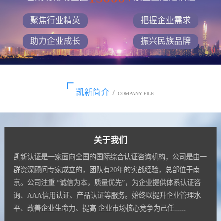
聚焦行业精英
把握企业需求
助力企业成长
振兴民族品牌
凯新简介
/
COMPANY FILE
关于我们
凯新认证是一家面向全国的国际综合认证咨询机构，公司是由一
群资深顾问专家成立的，团队有20年的实战经验，总部位于南
京。公司注重 “诚信为本，质量优先”，为企业提供体系认证咨
询、AAA信用认证、产品认证等服务。始终以提升企业管理水
平、改善企业生命力、提高 企业市场核心竞争为己任......