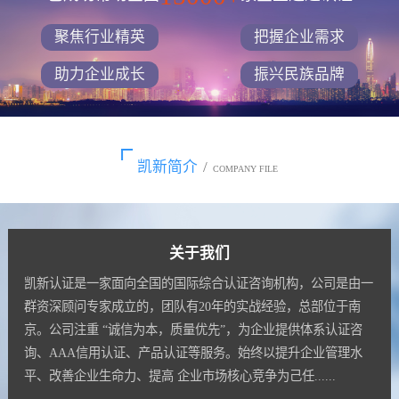
聚焦行业精英
把握企业需求
助力企业成长
振兴民族品牌
凯新简介
/
COMPANY FILE
关于我们
凯新认证是一家面向全国的国际综合认证咨询机构，公司是由一
群资深顾问专家成立的，团队有20年的实战经验，总部位于南
京。公司注重 “诚信为本，质量优先”，为企业提供体系认证咨
询、AAA信用认证、产品认证等服务。始终以提升企业管理水
平、改善企业生命力、提高 企业市场核心竞争为己任......