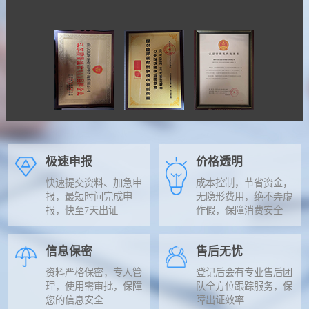
极速申报
价格透明
快速提交资料、加急申
成本控制，节省资金，
报，最短时间完成申
无隐形费用，绝不弄虚
报，快至7天出证
作假，保障消费安全
信息保密
售后无忧
资料严格保密，专人管
登记后会有专业售后团
理，使用需审批，保障
队全方位跟踪服务，保
您的信息安全
障出证效率