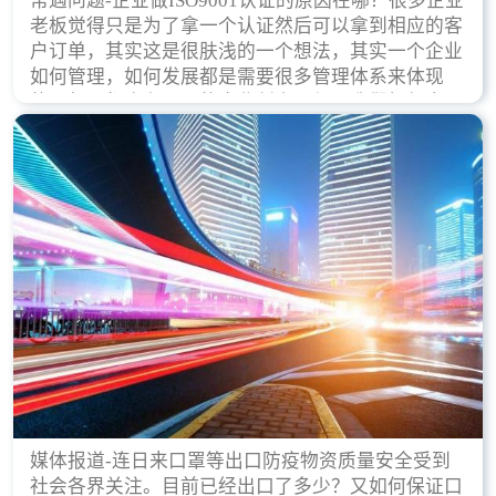
常遇问题-企业做ISO9001认证的原因在哪？很多企业
老板觉得只是为了拿一个认证然后可以拿到相应的客
户订单，其实这是很肤浅的一个想法，其实一个企业
如何管理，如何发展都是需要很多管理体系来体现
的，每天都会有不同的企业创立，但是我们如何去证
实一个企业的合法，有质量保证了？这就是ISO9001
认证体现价值的时候，那么键锋小编就来细说下企业
做ISO9001认证的根本原因。
媒体报道-连日来口罩等出口防疫物资质量安全受到
社会各界关注。目前已经出口了多少？又如何保证口