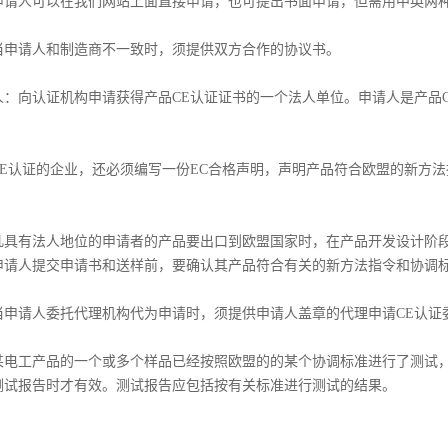
人可以在我们网站上面直接申请，也可提出书面申请，但需用中英两种
请人和制造商不一致时，须提供双方合作的协议书。
向认证机构申请获得产品CE认证证书的一个法人单位。申请人是产品C
认证的企业，还必须编写一份EC合格声明，声明产品符合欧盟的新方法
有法人地位的申请者的产品要出口到欧盟国家时，在产品开发设计阶段
申请人提交申请书和送样前，要确认其产品符合有关的新方法指令和协调
请人委托代理机构代为申请时，须提供申请人盖章的代理申请CE认证
工产品的一个或多个样品已经按照欧盟的的某个协调标准进行了测试，
测试报告时才有效。测试报告应包括按有关标准进行测试的结果。