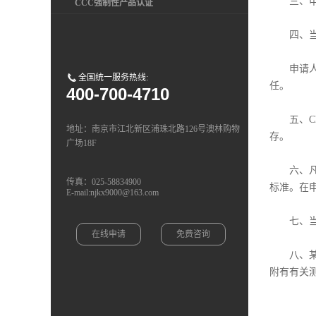
三、申请
CCC强制性产品认证
四、当申
申请人：
全国统一服务热线:
任。
400-700-4710
五、CE
地址：南京市江北新区浦珠北路126号澳林购物
存。
广场18F
六、凡具
传真：025-58834900
标准。在
E-mail:njkx9000@163.com
七、当申
在线申请
免费咨询
八、某电
附有有关