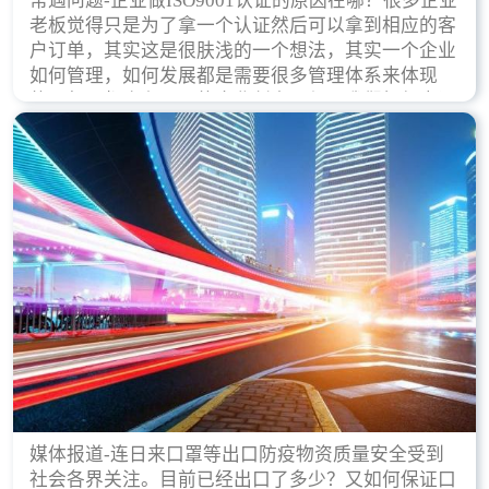
常遇问题-企业做ISO9001认证的原因在哪？很多企业
老板觉得只是为了拿一个认证然后可以拿到相应的客
户订单，其实这是很肤浅的一个想法，其实一个企业
如何管理，如何发展都是需要很多管理体系来体现
的，每天都会有不同的企业创立，但是我们如何去证
实一个企业的合法，有质量保证了？这就是ISO9001
认证体现价值的时候，那么键锋小编就来细说下企业
做ISO9001认证的根本原因。
媒体报道-连日来口罩等出口防疫物资质量安全受到
社会各界关注。目前已经出口了多少？又如何保证口