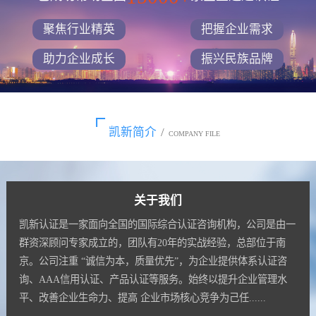
聚焦行业精英
把握企业需求
助力企业成长
振兴民族品牌
凯新简介
/
COMPANY FILE
关于我们
凯新认证是一家面向全国的国际综合认证咨询机构，公司是由一
群资深顾问专家成立的，团队有20年的实战经验，总部位于南
京。公司注重 “诚信为本，质量优先”，为企业提供体系认证咨
询、AAA信用认证、产品认证等服务。始终以提升企业管理水
平、改善企业生命力、提高 企业市场核心竞争为己任......