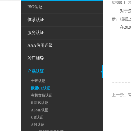
62368-
ISO认证
对于这
步。根据上述
体系认证
在202
服务认证
AAA信用评级
验厂辅导
产品认证
十环认证
欧盟CE认证
上一条：
有机食品认证
ROHS认证
ASME认证
CB认证
API认证