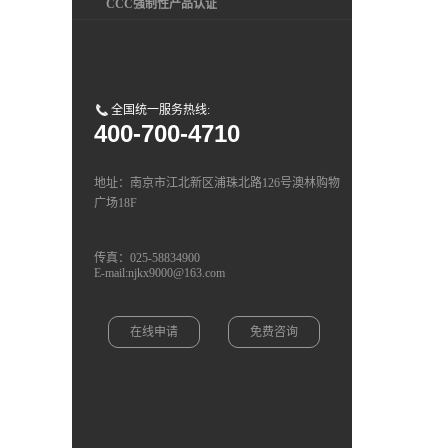
CCC强制性产品认证
全国统一服务热线:
400-700-4710
地址：南京市江北新区浦珠北路126号澳林购物
广场18F
传真：025-58834900
E-mail:njkx9000@163.com
在线申请
免费咨询