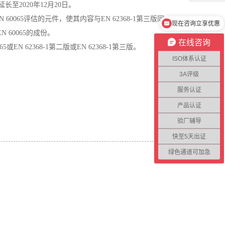
延长至2020年12月20日。
N 60065评估的元件，使其内容与EN 62368-1第三版同
现在咨询立享优惠
N 60065的成份。
在线咨询
5或EN 62368-1第二版或EN 62368-1第三版。
ISO体系认证
3A评级
服务认证
产品认证
验厂辅导
快至5天出证
绿色通道可加急