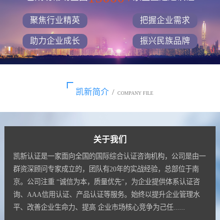
聚焦行业精英
把握企业需求
助力企业成长
振兴民族品牌
凯新简介
/
COMPANY FILE
关于我们
凯新认证是一家面向全国的国际综合认证咨询机构，公司是由一
群资深顾问专家成立的，团队有20年的实战经验，总部位于南
京。公司注重 “诚信为本，质量优先”，为企业提供体系认证咨
询、AAA信用认证、产品认证等服务。始终以提升企业管理水
平、改善企业生命力、提高 企业市场核心竞争为己任......