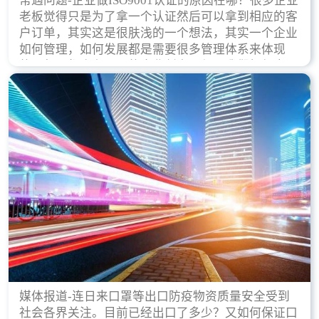
常遇问题-企业做ISO9001认证的原因在哪？很多企业
老板觉得只是为了拿一个认证然后可以拿到相应的客
户订单，其实这是很肤浅的一个想法，其实一个企业
如何管理，如何发展都是需要很多管理体系来体现
的，每天都会有不同的企业创立，但是我们如何去证
实一个企业的合法，有质量保证了？这就是ISO9001
认证体现价值的时候，那么键锋小编就来细说下企业
做ISO9001认证的根本原因。
媒体报道-连日来口罩等出口防疫物资质量安全受到
社会各界关注。目前已经出口了多少？又如何保证口