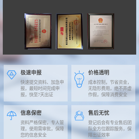
极速申报
价格透明
快速提交资料、加急申
成本控制，节省资金，
报，最短时间完成申
无隐形费用，绝不弄虚
报，快至7天出证
作假，保障消费安全
信息保密
售后无忧
资料严格保密，专人管
登记后会有专业售后团
理，使用需审批，保障
队全方位跟踪服务，保
您的信息安全
障出证效率