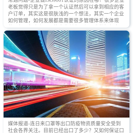
常遇问题-企业做ISO9001认证的原因在哪？很多企业
老板觉得只是为了拿一个认证然后可以拿到相应的客
户订单，其实这是很肤浅的一个想法，其实一个企业
如何管理，如何发展都是需要很多管理体系来体现
的，每天都会有不同的企业创立，但是我们如何去证
实一个企业的合法，有质量保证了？这就是ISO9001
认证体现价值的时候，那么键锋小编就来细说下企业
做ISO9001认证的根本原因。
媒体报道-连日来口罩等出口防疫物资质量安全受到
社会各界关注。目前已经出口了多少？又如何保证口