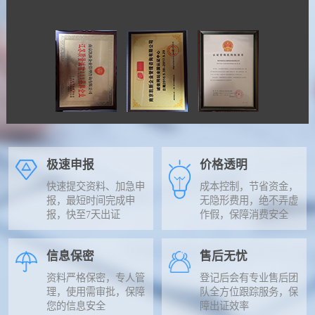
极速申报
价格透明
快速提交资料、加急申
成本控制，节省资金，
报，最短时间完成申
无隐形费用，绝不弄虚
报，快至7天出证
作假，保障消费安全
信息保密
售后无忧
资料严格保密，专人管
登记后会有专业售后团
理，使用需审批，保障
队全方位跟踪服务，保
您的信息安全
障出证效率