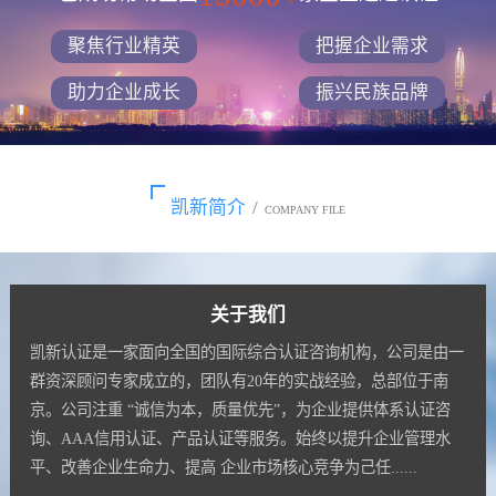
聚焦行业精英
把握企业需求
助力企业成长
振兴民族品牌
凯新简介
/
COMPANY FILE
关于我们
凯新认证是一家面向全国的国际综合认证咨询机构，公司是由一
群资深顾问专家成立的，团队有20年的实战经验，总部位于南
京。公司注重 “诚信为本，质量优先”，为企业提供体系认证咨
询、AAA信用认证、产品认证等服务。始终以提升企业管理水
平、改善企业生命力、提高 企业市场核心竞争为己任......