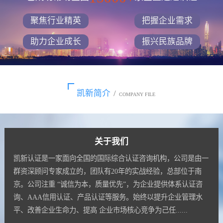
聚焦行业精英
把握企业需求
助力企业成长
振兴民族品牌
凯新简介
/
COMPANY FILE
关于我们
凯新认证是一家面向全国的国际综合认证咨询机构，公司是由一
群资深顾问专家成立的，团队有20年的实战经验，总部位于南
京。公司注重 “诚信为本，质量优先”，为企业提供体系认证咨
询、AAA信用认证、产品认证等服务。始终以提升企业管理水
平、改善企业生命力、提高 企业市场核心竞争为己任......