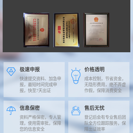
极速申报
价格透明
快速提交资料、加急申
成本控制，节省资金，
报，最短时间完成申
无隐形费用，绝不弄虚
报，快至7天出证
作假，保障消费安全
信息保密
售后无忧
资料严格保密，专人管
登记后会有专业售后团
理，使用需审批，保障
队全方位跟踪服务，保
您的信息安全
障出证效率