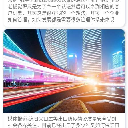
常遇问题-企业做ISO9001认证的原因在哪？很多企业
老板觉得只是为了拿一个认证然后可以拿到相应的客
户订单，其实这是很肤浅的一个想法，其实一个企业
如何管理，如何发展都是需要很多管理体系来体现
的，每天都会有不同的企业创立，但是我们如何去证
实一个企业的合法，有质量保证了？这就是ISO9001
认证体现价值的时候，那么键锋小编就来细说下企业
做ISO9001认证的根本原因。
媒体报道-连日来口罩等出口防疫物资质量安全受到
社会各界关注。目前已经出口了多少？又如何保证口