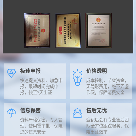
极速申报
价格透明
快速提交资料、加急申
成本控制，节省资金，
报，最短时间完成申
无隐形费用，绝不弄虚
报，快至7天出证
作假，保障消费安全
信息保密
售后无忧
资料严格保密，专人管
登记后会有专业售后团
理，使用需审批，保障
队全方位跟踪服务，保
您的信息安全
障出证效率