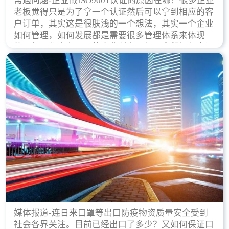
常遇问题-企业做ISO9001认证的原因在哪？很多企业
老板觉得只是为了拿一个认证然后可以拿到相应的客
户订单，其实这是很肤浅的一个想法，其实一个企业
如何管理，如何发展都是需要很多管理体系来体现
的，每天都会有不同的企业创立，但是我们如何去证
实一个企业的合法，有质量保证了？这就是ISO9001
认证体现价值的时候，那么键锋小编就来细说下企业
做ISO9001认证的根本原因。
媒体报道-连日来口罩等出口防疫物资质量安全受到
社会各界关注。目前已经出口了多少？又如何保证口