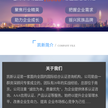
聚焦行业精英
把握企业需求
助力企业成长
振兴民族品牌
凯新简介
/
COMPANY FILE
关于我们
凯新认证是一家面向全国的国际综合认证咨询机构，公司是由一
群资深顾问专家成立的，团队有20年的实战经验，总部位于南
京。公司注重 “诚信为本，质量优先”，为企业提供体系认证咨
询、AAA信用认证、产品认证等服务。始终以提升企业管理水
平、改善企业生命力、提高 企业市场核心竞争为己任......