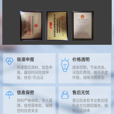
极速申报
价格透明
快速提交资料、加急申
成本控制，节省资金，
报，最短时间完成申
无隐形费用，绝不弄虚
报，快至7天出证
作假，保障消费安全
信息保密
售后无忧
资料严格保密，专人管
登记后会有专业售后团
理，使用需审批，保障
队全方位跟踪服务，保
您的信息安全
障出证效率