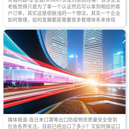
常遇问题-企业做ISO9001认证的原因在哪？很多企业
老板觉得只是为了拿一个认证然后可以拿到相应的客
户订单，其实这是很肤浅的一个想法，其实一个企业
如何管理，如何发展都是需要很多管理体系来体现
的，每天都会有不同的企业创立，但是我们如何去证
实一个企业的合法，有质量保证了？这就是ISO9001
认证体现价值的时候，那么键锋小编就来细说下企业
做ISO9001认证的根本原因。
媒体报道-连日来口罩等出口防疫物资质量安全受到
社会各界关注。目前已经出口了多少？又如何保证口