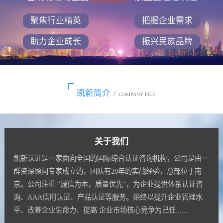
聚焦行业精英
把握企业需求
助力企业成长
振兴民族品牌
凯新简介
/
COMPANY FILE
关于我们
凯新认证是一家面向全国的国际综合认证咨询机构，公司是由一
群资深顾问专家成立的，团队有20年的实战经验，总部位于南
京。公司注重 “诚信为本，质量优先”，为企业提供体系认证咨
询、AAA信用认证、产品认证等服务。始终以提升企业管理水
平、改善企业生命力、提高 企业市场核心竞争为己任......