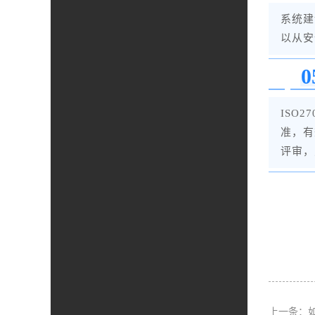
系统建
以从安
0
ISO
准，有
评审，
上一条：