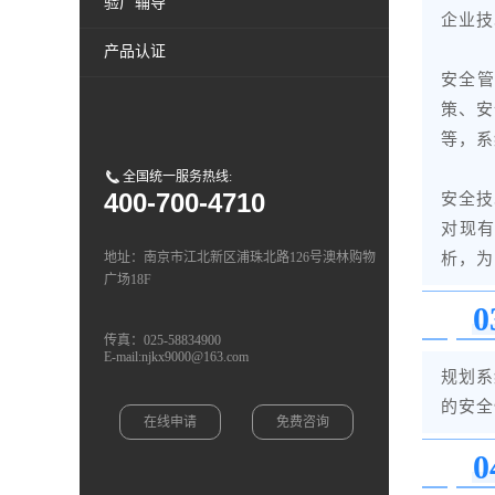
验厂辅导
企业技
产品认证
安全管
策、安
等，系
全国统一服务热线:
400-700-4710
安全技
对现
地址：南京市江北新区浦珠北路126号澳林购物
析，为
广场18F
0
传真：025-58834900
E-mail:njkx9000@163.com
规划系
的安全
在线申请
免费咨询
0