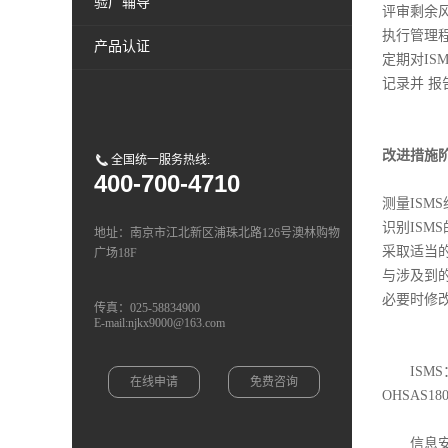
验厂辅导
评审剩余
执行管理
产品认证
定期对IS
记录并 
改进措施
全国统一服务热线:
400-700-4710
测量ISM
识别ISM
地址：南京市江北新区浦珠北路126号澳林购物
采取适当
广场18F
与涉及到
必要时修改
传真：025-58834900
E-mail:njkx9000@163.com
ISMS：IS
在线申请
免费咨询
OHSAS
信息安全