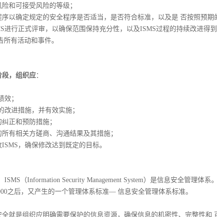
风险和可接受风险的等级；
程序以确定规定的安全程序是否适当，是否符合标准，以及是 否按照预期
MS进行正式评审，以确保范围保持充分性，以及ISMS过程的持续改进得
报告所有活动和事件。
阶段，组织应
：
S绩效；
S的改进措施，并有效实施；
的纠正和预防措施；
的所有相关方磋商、沟通结果及其措施；
ISMS，确保修改达到既定的目标。
MS（Information Security Management System）是信息安全管理体系。I
18000之后，又产生的一个管理体系标准— 信息安全管理体系标准。
就是组织应明确需要保护的信息资源，确保信息的机密性、完整性和 