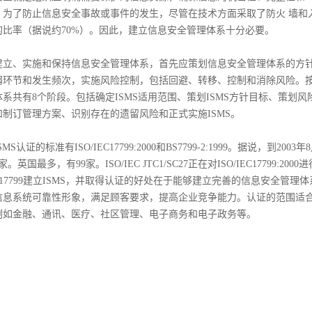
，为了防止信息安全事故或事件的发生，尽管在技术方面采取了防火 墙和
的比率（据说约70%）。因此，建立信息安全管理体系十分必要。
、实施和保持信息安全管理体系，首先应策划信息安全管理体系的方针和
弱环节和发生频次，实施风险控制，包括回避、转移、控制和消除风险。按
系共有8个阶段。包括确定ISMS适用范围、策划ISMS方针目标、策划
和制订管理方案、识别存在的遗留风险和正式实施ISMS。
认证的标准有ISO/IEC17799:2000和BS7799-2:1999。据说，到20
。英国最多，有99家。ISO/IEC JTC1/SC27正在对ISO/IEC17799:
E C17799建立ISMS，并取得认证的好处在于能够建立完善的信息安全
信息系统可靠性形象，满足顾客要求，提高企业竞争能力。认证的范围适合
例如金融、通讯、医疗、社区管理、电子商务和电子政务等。