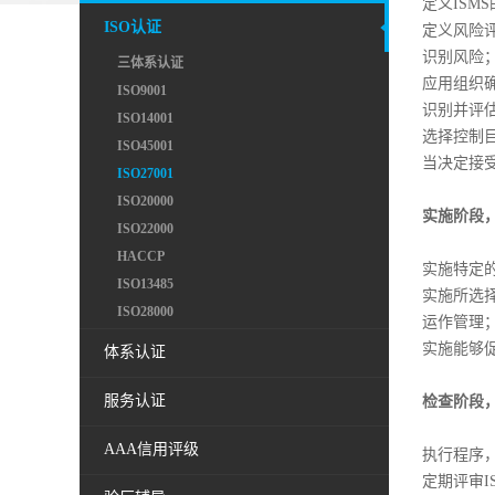
定义ISM
ISO认证
定义风险
识别风险
三体系认证
应用组织
ISO9001
识别并评
ISO14001
选择控制
ISO45001
当决定接
ISO27001
ISO20000
实施阶段
ISO22000
HACCP
实施特定
ISO13485
实施所选
ISO28000
运作管理
实施能够
体系认证
服务认证
检查阶段
AAA信用评级
执行程序
定期评审I