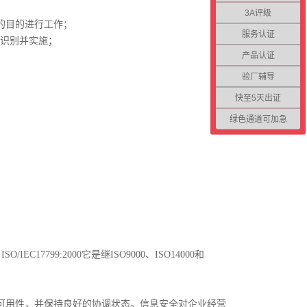
3A评级
的目的进行工作；
服务认证
到识别并实施；
产品认证
验厂辅导
快至5天出证
绿色通道可加急
SO/IEC17799:2000它是继ISO9000、ISO14000和
可用性，并保持良好的协调状态。信息安全对企业经营