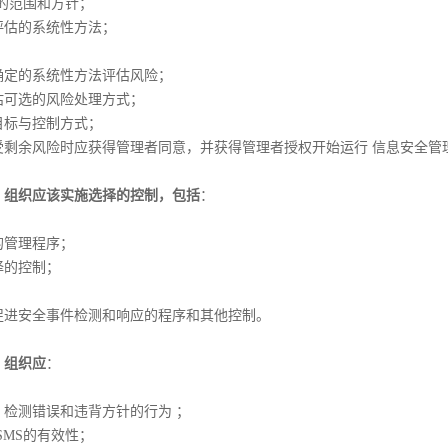
S的范围和方针；
评估的系统性方法；
；
确定的系统性方法评估风险；
估可选的风险处理方式；
目标与控制方式；
受剩余风险时应获得管理者同意，并获得管理者授权开始运行 信息安全管
，组织应该实施选择的控制，包括
：
的管理程序；
择的控制；
；
促进安全事件检测和响应的程序和其他控制。
，组织应
：
，检测错误和违背方针的行为 ；
SMS的有效性；