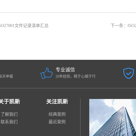
ISO27001文件记录清单汇总
下一条：
IS
专业诚信
当天申报
20年经验，精于心细于行
关于凯新
关注凯新
了解我们
经典案例
联系我们
最近案例