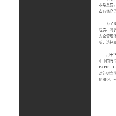
非常重要
占有很高
为了建立
程度、薄
安全管理体
析、选择
用于ISMS
中中国有5家
ISO/I
对外树立
的组织，