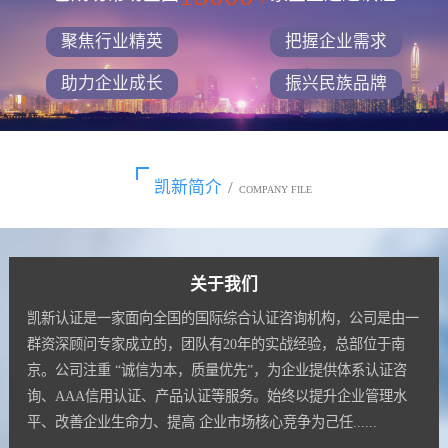
聚焦行业精英
把握企业需求
助力企业成长
振兴民族品牌
凯新简介
/
COMPANY FILE
关于我们
凯新认证是一家面向全国的国际综合认证咨询机构，公司是由一
群资深顾问专家成立的，团队有20年的实战经验，总部位于南
京。公司注重 “诚信为本，质量优先”，为企业提供体系认证咨
询、AAA信用认证、产品认证等服务。始终以提升企业管理水
平、改善企业生命力、提高 企业市场核心竞争为己任......