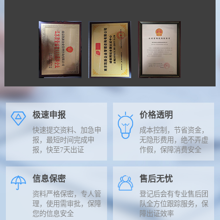
极速申报
价格透明
快速提交资料、加急申
成本控制，节省资金，
报，最短时间完成申
无隐形费用，绝不弄虚
报，快至7天出证
作假，保障消费安全
信息保密
售后无忧
资料严格保密，专人管
登记后会有专业售后团
理，使用需审批，保障
队全方位跟踪服务，保
您的信息安全
障出证效率