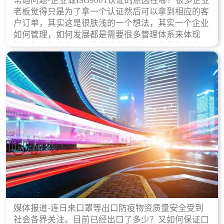
常遇问题-企业做ISO9001认证的原因在哪？很多企业
老板觉得只是为了拿一个认证然后可以拿到相应的客
户订单，其实这是很肤浅的一个想法，其实一个企业
如何管理，如何发展都是需要很多管理体系来体现
的，每天都会有不同的企业创立，但是我们如何去证
实一个企业的合法，有质量保证了？这就是ISO9001
认证体现价值的时候，那么键锋小编就来细说下企业
做ISO9001认证的根本原因。
媒体报道-连日来口罩等出口防疫物资质量安全受到
社会各界关注。目前已经出口了多少？又如何保证口