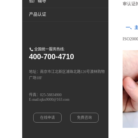
验厂辅导
审认证
产品认证
一、
ISO2
全国统一服务热线:
400-700-4710
地址：南京市江北新区浦珠北路126号澳林购物
广场18F
传真：025-58834900
E-mail:njkx9000@163.com
在线申请
免费咨询