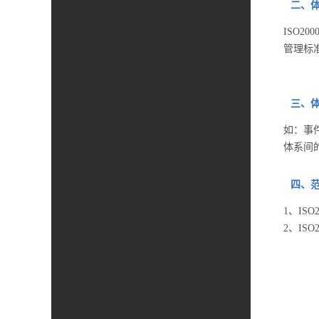
二、
ISO2
管理标准
三、
如：事件
体系间
四、
1、IS
2、IS