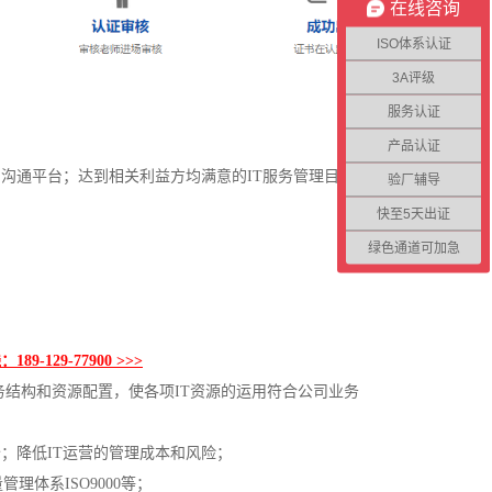
在线咨询
ISO体系认证
3A评级
服务认证
产品认证
沟通平台；达到相关利益方均满意的IT服务管理目
验厂辅导
快至5天出证
绿色通道可加急
-129-77900 >>>
服务结构和资源配置，使各项IT资源的运用符合公司业务
；降低IT运营的管理成本和风险；
理体系ISO9000等；