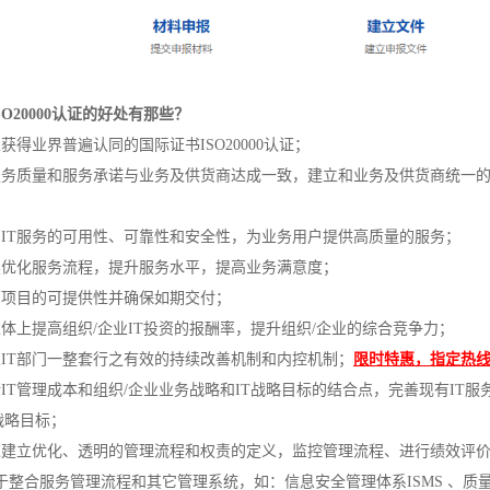
ISO20000认证的好处有那些？
以获得业界普遍认同的国际证书ISO20000认证；
就服务质量和服务承诺与业务及供货商达成一致，建立和业务及供货商统一的
提高IT服务的可用性、可靠性和安全性，为业务用户提供高质量的服务；
持续优化服务流程，提升服务水平，提高业务满意度；
提高项目的可提供性并确保如期交付；
总体上提高组织/企业IT投资的报酬率，提升组织/企业的综合竞争力；
建立IT部门一整套行之有效的持续改善机制和内控机制；
限时特惠，指定热线：189
明晰IT管理成本和组织/企业业务战略和IT战略目标的结合点，完善现有IT
战略目标；
通过建立优化、透明的管理流程和权责的定义，监控管理流程、进行绩效评价
易于整合服务管理流程和其它管理系统，如：信息安全管理体系ISMS 、质量管