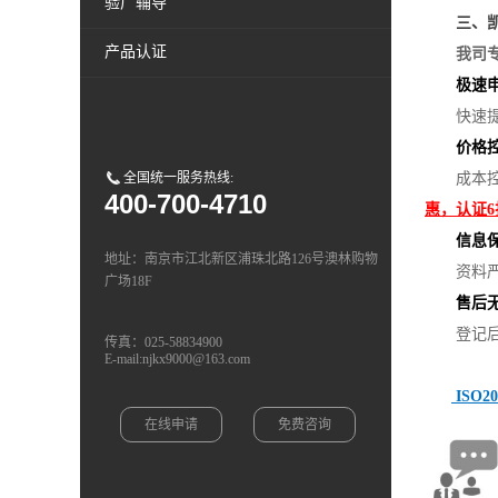
验厂辅导
三
、
产品认证
我司
极速申
快速
价格
全国统一服务热线:
成本
400-700-4710
惠，认证6折
信息
地址：南京市江北新区浦珠北路126号澳林购物
资料
广场18F
售后
登记
传真：025-58834900
E-mail:njkx9000@163.com
ISO
在线申请
免费咨询