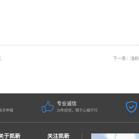
无
下一条：
浅析
专业诚信
当天申报
20年经验，精于心细于行
关于凯新
关注凯新