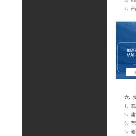
6、
7、
六、
1、实施
2、建立
3、有效
4、通过