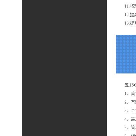
11
12
13.
五.I
1、
2、
3、
4、
5、