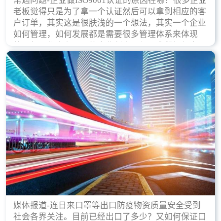
常遇问题-企业做ISO9001认证的原因在哪？很多企业
老板觉得只是为了拿一个认证然后可以拿到相应的客
户订单，其实这是很肤浅的一个想法，其实一个企业
如何管理，如何发展都是需要很多管理体系来体现
的，每天都会有不同的企业创立，但是我们如何去证
实一个企业的合法，有质量保证了？这就是ISO9001
认证体现价值的时候，那么键锋小编就来细说下企业
做ISO9001认证的根本原因。
媒体报道-连日来口罩等出口防疫物资质量安全受到
社会各界关注。目前已经出口了多少？又如何保证口