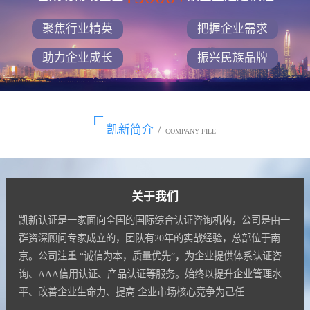
聚焦行业精英
把握企业需求
助力企业成长
振兴民族品牌
凯新简介
/
COMPANY FILE
关于我们
凯新认证是一家面向全国的国际综合认证咨询机构，公司是由一
群资深顾问专家成立的，团队有20年的实战经验，总部位于南
京。公司注重 “诚信为本，质量优先”，为企业提供体系认证咨
询、AAA信用认证、产品认证等服务。始终以提升企业管理水
平、改善企业生命力、提高 企业市场核心竞争为己任......