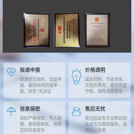
极速申报
价格透明
快速提交资料、加急申
成本控制，节省资金，
报，最短时间完成申
无隐形费用，绝不弄虚
报，快至7天出证
作假，保障消费安全
信息保密
售后无忧
资料严格保密，专人管
登记后会有专业售后团
理，使用需审批，保障
队全方位跟踪服务，保
您的信息安全
障出证效率