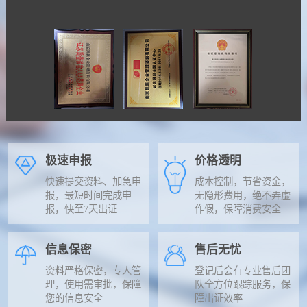
极速申报
价格透明
快速提交资料、加急申
成本控制，节省资金，
报，最短时间完成申
无隐形费用，绝不弄虚
报，快至7天出证
作假，保障消费安全
信息保密
售后无忧
资料严格保密，专人管
登记后会有专业售后团
理，使用需审批，保障
队全方位跟踪服务，保
您的信息安全
障出证效率