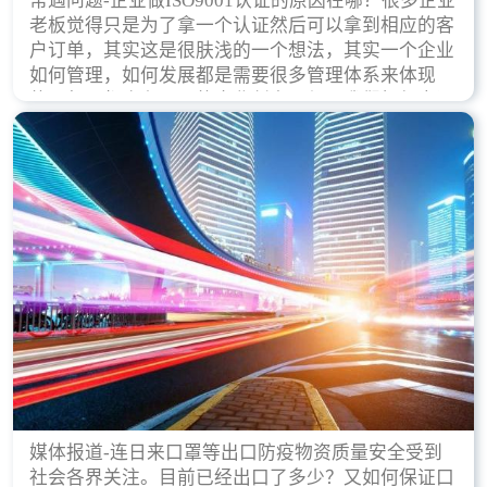
常遇问题-企业做ISO9001认证的原因在哪？很多企业
老板觉得只是为了拿一个认证然后可以拿到相应的客
户订单，其实这是很肤浅的一个想法，其实一个企业
如何管理，如何发展都是需要很多管理体系来体现
的，每天都会有不同的企业创立，但是我们如何去证
实一个企业的合法，有质量保证了？这就是ISO9001
认证体现价值的时候，那么键锋小编就来细说下企业
做ISO9001认证的根本原因。
媒体报道-连日来口罩等出口防疫物资质量安全受到
社会各界关注。目前已经出口了多少？又如何保证口