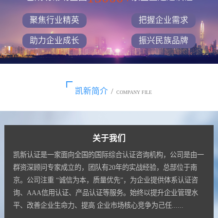
聚焦行业精英
把握企业需求
助力企业成长
振兴民族品牌
凯新简介
/
COMPANY FILE
关于我们
凯新认证是一家面向全国的国际综合认证咨询机构，公司是由一
群资深顾问专家成立的，团队有20年的实战经验，总部位于南
京。公司注重 “诚信为本，质量优先”，为企业提供体系认证咨
询、AAA信用认证、产品认证等服务。始终以提升企业管理水
平、改善企业生命力、提高 企业市场核心竞争为己任......