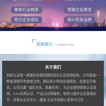
聚焦行业精英
把握企业需求
助力企业成长
振兴民族品牌
凯新简介
/
COMPANY FILE
关于我们
凯新认证是一家面向全国的国际综合认证咨询机构，公司是由一
群资深顾问专家成立的，团队有20年的实战经验，总部位于南
京。公司注重 “诚信为本，质量优先”，为企业提供体系认证咨
询、AAA信用认证、产品认证等服务。始终以提升企业管理水
平、改善企业生命力、提高 企业市场核心竞争为己任......