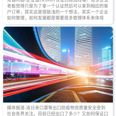
常遇问题-企业做ISO9001认证的原因在哪？很多企业
老板觉得只是为了拿一个认证然后可以拿到相应的客
户订单，其实这是很肤浅的一个想法，其实一个企业
如何管理，如何发展都是需要很多管理体系来体现
的，每天都会有不同的企业创立，但是我们如何去证
实一个企业的合法，有质量保证了？这就是ISO9001
认证体现价值的时候，那么键锋小编就来细说下企业
做ISO9001认证的根本原因。
媒体报道-连日来口罩等出口防疫物资质量安全受到
社会各界关注。目前已经出口了多少？又如何保证口