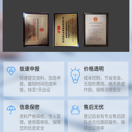
极速申报
价格透明
快速提交资料、加急申
成本控制，节省资金，
报，最短时间完成申
无隐形费用，绝不弄虚
报，快至7天出证
作假，保障消费安全
信息保密
售后无忧
资料严格保密，专人管
登记后会有专业售后团
理，使用需审批，保障
队全方位跟踪服务，保
您的信息安全
障出证效率