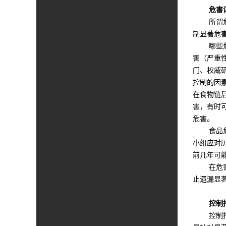
危害评
所谓危害
制显著危
哪些危害
害（严重
门、权威
控制的因
在食物链
害，有时
危害。
食品危害
小组应对
前几年可
在危害识
止遗漏显
控制措
控制措施