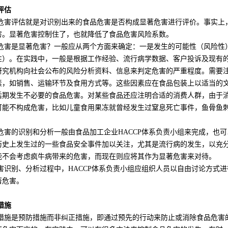
估
评估就是对识别出来的食品危害是否构成显著危害进行评价。事实上，H
害。显著危害控制住了，也就降低了食品危害风险系数。
是显著危害？一般应从两个方面来确定：一是发生的可能性（风险性）
性）。在实践中，一般是根据工作经验、流行病学数据、客户投诉及现有
研究机构向社会公布的风险分析资料、信息来判定危害的严重程度。需要
素，如销售、运输环节及食用方式等。这些因素应在食品包装上以适当的
后期发生不必要的食品危害。对某些食品还应注明合适的消费人群，由于
可能不构成危害，比如儿童食用果冻就曾经发生过窒息死亡事件，鱼骨鱼
的识别和分析一般由食品加工企业HACCP体系负责小组来完成，也可以
历史上发生过的一些食品安全事件加以关注，尤其是流行病的发生，以充
能不会考虑疯牛病带来的危害，而现在则应将其作为显著危害来对待。
别、分析过程中，HACCP体系负责小组应组织人员以自由讨论方式进
著危害。
施
是预防措施而非纠正措施，即通过预先的行动来防止或消除食品危害的