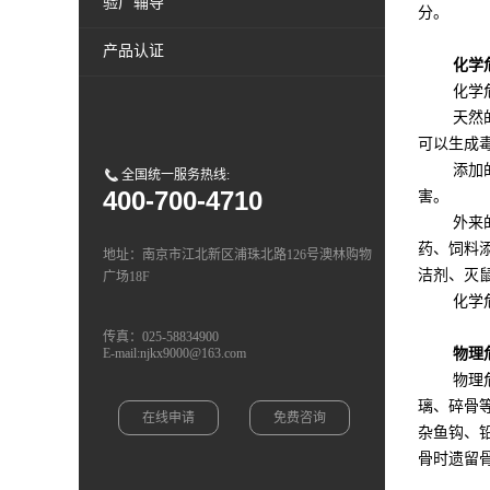
验厂辅导
分。
产品认证
化学危
化学危害
天然的化
可以生成
添加的化
全国统一服务热线:
400-700-4710
害。
外来的化
药、饲料
地址：南京市江北新区浦珠北路126号澳林购物
洁剂、灭
广场18F
化学危害
传真：025-58834900
E-mail:njkx9000@163.com
物理危
物理危害
璃、碎骨
在线申请
免费咨询
杂鱼钩、
骨时遗留