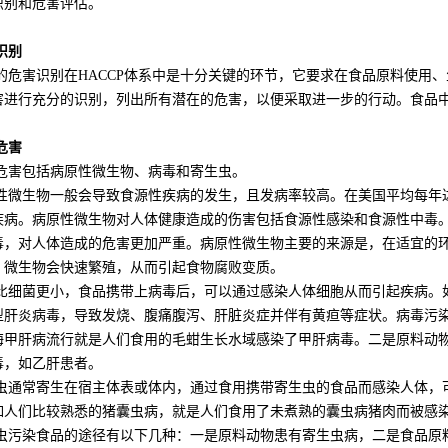
识别和危害评估。
别
害识别在HACCP体系中是十分关键的环节，它要求在食品原料使用、
害进行充分的识别，列出所有潜在的危害，以便采取进一步的行动。食品
害
包括病原性微生物、病毒和寄生虫。
生物一般会导致食源性疾病的发生，且发病率较高。在美国平均每年达
疾病。病原性微生物对人体健康造成的伤害包括食源性感染和食源性中毒
毒，对人体造成的危害更加严重。病原性微生物主要的来源是，在适宜的环
，微生物会快速繁殖，从而引起食物腐败变质。
菌更小，食品携带上病毒后，可以通过感染人体细胞从而引起疾病。如19
型肝炎病毒，导致发烧、腹痛腹泻、肝脏炎症并伴有黄疸等症状。病毒污
海甲肝病流行就是人们食用的毛蚶生长水域感染了甲肝病毒。二是原料动
毒，如乙肝患者。
常寄生在宿主体表或体内，通过食用携带寄生虫的食品而感染人体，可
如人们比较熟悉的猪囊虫病，就是人们食用了未煮熟的囊虫病猪肉而被感
染食品的途径有以下几种：一是原料动物患有寄生虫病，二是食品原料