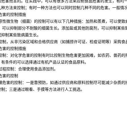
著危害而言的。在实践中，可以有很多方法来控制食品危害的发生，有时
几种方法来控制；有时一种方法也可以同时控制几种不同的危害。一般情
害的控制措施
微生物（细菌）的控制可以有以下几种措施：加热和蒸煮，可以使致病
制，可以抑制部分不耐酸的细菌生长。添加盐或其他防腐剂，可以抑制某些
或抑制某些致病菌生长。
，从非污染区域和合格供应商（如捕捞许可证、检疫证明等）采购食
害的控制措施
：对化学危害的控制有时比控制生物危害更加困难，如农药、兽药的残
，有条件的可以选择通过有机产品认证的食品原料。
控制：合理使用食品添加剂。
害的控制
害的控制：一是靠预防，如通过供应商和原料控制尽可能减少杂质的掺
控制；三是通过眼看、手摸等方法进行人工挑选。