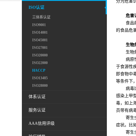
分为危害
ISO认证
危害识
三体系认证
食品的危
ISO9001
的食品危
ISO14001
ISO45001
生物危
ISO27001
生物危害
ISO20000
病原性微
ISO22000
于食源性
HACCP
即食物中
ISO13485
等条件下
ISO28000
病毒比细
感染上甲
体系认证
毒，如上
服务认证
员带有病
寄生虫通
AAA信用评级
症状。比
寄生虫污