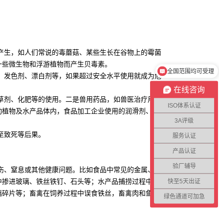
全国范围均可受理
生，如人们常说的毒蘑菇、某些生长在谷物上的霉菌
一些微生物和浮游植物而产生贝毒素。
请问你们公司在哪里？
发色剂、漂白剂等，如果超过安全水平使用就成为危
在线咨询
剂、化肥等的使用。二是兽用药品，如兽医治疗用
ISO体系认证
动植物及水产品体内，食品加工企业使用的润滑剂、清
3A评级
至致死等后果。
服务认证
产品认证
验厂辅导
、窒息或其他健康问题。比如食品中常见的金属、玻
快至5天出证
中掺进玻璃、铁丝铁钉、石头等；水产品捕捞过程中掺
璃碎片等；畜禽在饲养过程中误食铁丝，畜禽肉和鱼剔
绿色通道可加急