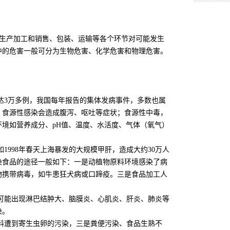
生产加工和销售、包装、运输等各个环节对可能发生
中的危害一般可分为生物危害、化学危害和物理危害。
3万多例，我国每年报告的集体发病事件，多数也属
。食源性感染会造成腹泻、呕吐等症状；食源性中毒，
境如营养成分、pH值、温度、水活度、气体（氧气）
98年春天上海暴发的大规模甲肝，造成大约30万人
染食品的途径一般如下：一是动植物原料环境感染了病
物携带病毒，如牛患狂犬病或口蹄疫。三是食品加工人
能出现淋巴结肿大、脑膜炎、心肌炎、肝炎、肺炎等
染。
遭到寄生虫卵的污染，三是粪便污染、食品生熟不