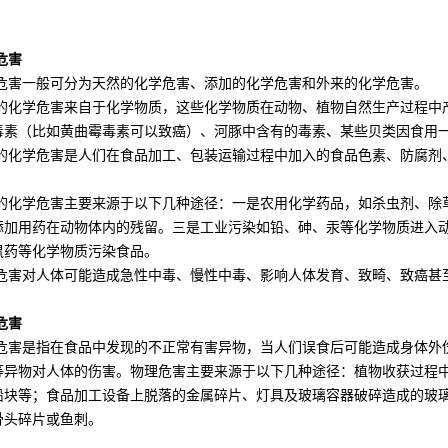
害
一般可分为天然的化学危害、添加的化学危害和外来的化学危害。
学危害来自于化学物质，这些化学物质在动物、植物自然生产过程中产
毒素（比如黄曲霉毒素可以致癌）、河豚中含有的毒素、某些贝类因食用
学危害是人们在食品加工、包装运输过程中加入的食品色素、防腐剂、
学危害主要来源于以下几种途径：一是农用化学药品，如杀虫剂、除草
添加用药在动物体内的残留。三是工业污染如铅、砷、汞等化学物质进入
鼠药等化学物质污染食品。
对人体可能造成急性中毒、慢性中毒、影响人体发育、致畸、致癌甚
害
是指在食品中发现的不正常有害异物，当人们误食后可能造成身体外伤
等异物对人体的伤害。物理危害主要来源于以下几种途径：植物收获过程
铅块等；食品加工设备上脱落的金属碎片、灯具及玻璃容器破碎造成的玻
骨头碎片或鱼刺。