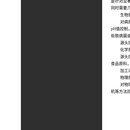
是针对显
同时需要
生物危
对病原性
pH值控
些致病菌
源头控制
化学危
源头控制
食品原料
加工过程
物理危
对物理危
机等方法