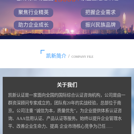
聚焦行业精英
把握企业需求
助力企业成长
振兴民族品牌
凯新简介
/
COMPANY FILE
关于我们
凯新认证是一家面向全国的国际综合认证咨询机构，公司是由一
群资深顾问专家成立的，团队有20年的实战经验，总部位于南
京。公司注重 “诚信为本，质量优先”，为企业提供体系认证咨
询、AAA信用认证、产品认证等服务。始终以提升企业管理水
平、改善企业生命力、提高 企业市场核心竞争为己任......