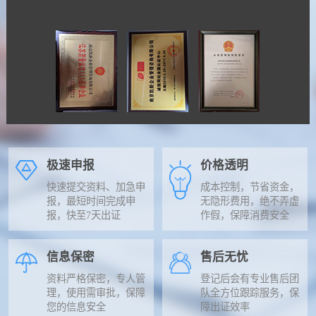
极速申报
价格透明
快速提交资料、加急申
成本控制，节省资金，
报，最短时间完成申
无隐形费用，绝不弄虚
报，快至7天出证
作假，保障消费安全
信息保密
售后无忧
资料严格保密，专人管
登记后会有专业售后团
理，使用需审批，保障
队全方位跟踪服务，保
您的信息安全
障出证效率