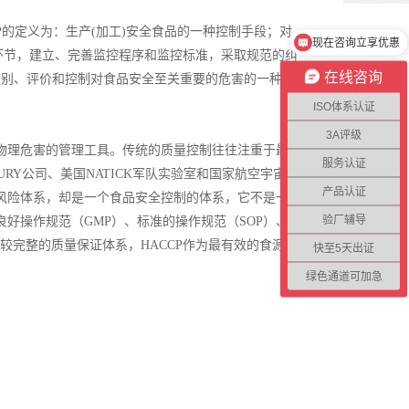
ACCP的定义为：生产(加工)安全食品的一种控制手段；对
现在咨询立享优惠
环节，建立、完善监控程序和监控标准，采取规范的纠
在线咨询
义为：鉴别、评价和控制对食品安全至关重要的危害的一种体
ISO体系认证
3A评级
物理危害的管理工具。传统的质量控制往往注重于最终
服务认证
URY公司、美国NATICK军队实验室和国家航空宇宙管
产品认证
零风险体系，却是一个食品安全控制的体系，它不是一个
验厂辅导
良好操作规范（GMP）、标准的操作规范（SOP）、卫
比较完整的质量保证体系，HACCP作为最有效的食源疾
快至5天出证
绿色通道可加急