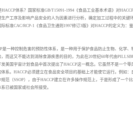
HACCP体系？国家标准GB/T15091-1994《食品工业基本术语》对H
键生产工序及影响产品安全的人为因素进行分析，确定加工过程中的关键
际标准CAC/RCP-1《食品卫生通则1997修订3版》对HACCP的定
P是一种控制危害的预防性体系，是一种用于保护食品防止生物、化学、
，而这又不能达到消除食源疾患的目的，为此在20世纪60年代由PILLSB
开发美国宇宙计划食品中首次提出了HACCP这一概念。它虽然不是一个
体系。HACCP必须建立在食品安全项目的基础上才能使它运行。例如：
规范（SSOP），由于HACCP建立在许多操作规范上，于是形成了一个
体系已被国家或社会所接受。