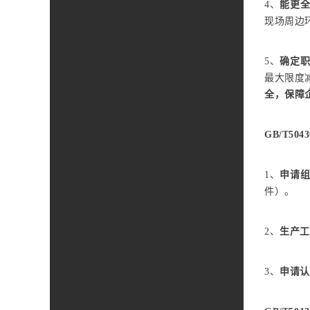
4、
能更
现场周边
5、
确定
最大限度
全
，
保障
GB/T50
1、
申请
件）。
2、
生产工
3、
申请认