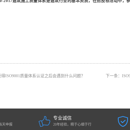
0430-2017建筑施工质量体系是建筑行业的基本资质，在招投标活动
获得ISO9001质量体系认证之后会遇到什么问题？
下一条：
IS
专业诚信
当天申报
20年经验，精于心细于行