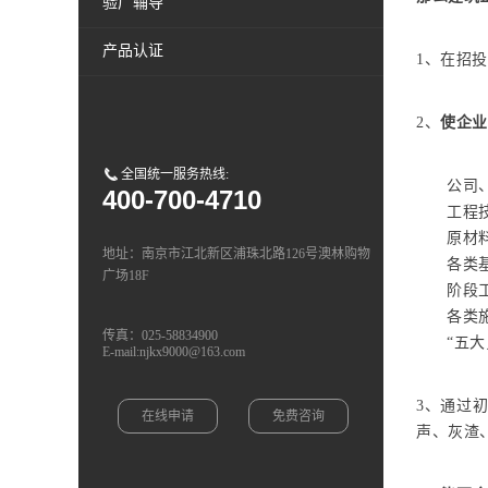
验厂辅导
产品认证
1、在招
2、
使企业
全国统一服务热线:
公司
400-700-4710
工程
原材
地址：南京市江北新区浦珠北路126号澳林购物
各类
广场18F
阶段
各类
传真：025-58834900
“五
E-mail:njkx9000@163.com
3、通过
在线申请
免费咨询
声、灰渣