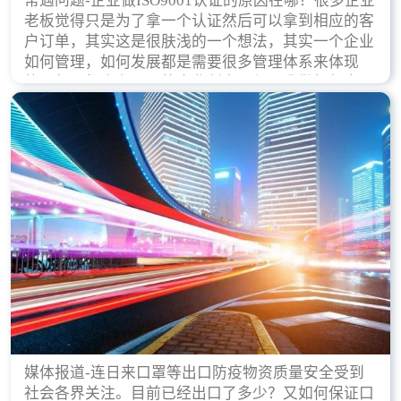
常遇问题-企业做ISO9001认证的原因在哪？很多企业
老板觉得只是为了拿一个认证然后可以拿到相应的客
户订单，其实这是很肤浅的一个想法，其实一个企业
如何管理，如何发展都是需要很多管理体系来体现
的，每天都会有不同的企业创立，但是我们如何去证
实一个企业的合法，有质量保证了？这就是ISO9001
认证体现价值的时候，那么键锋小编就来细说下企业
做ISO9001认证的根本原因。
媒体报道-连日来口罩等出口防疫物资质量安全受到
社会各界关注。目前已经出口了多少？又如何保证口