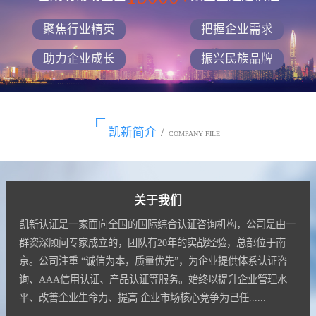
聚焦行业精英
把握企业需求
助力企业成长
振兴民族品牌
凯新简介
/
COMPANY FILE
关于我们
凯新认证是一家面向全国的国际综合认证咨询机构，公司是由一
群资深顾问专家成立的，团队有20年的实战经验，总部位于南
京。公司注重 “诚信为本，质量优先”，为企业提供体系认证咨
询、AAA信用认证、产品认证等服务。始终以提升企业管理水
平、改善企业生命力、提高 企业市场核心竞争为己任......