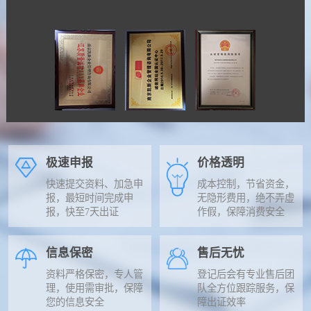
极速申报
价格透明
快速提交资料、加急申
成本控制，节省资金，
报，最短时间完成申
无隐形费用，绝不弄虚
报，快至7天出证
作假，保障消费安全
信息保密
售后无忧
资料严格保密，专人管
登记后会有专业售后团
理，使用需审批，保障
队全方位跟踪服务，保
您的信息安全
障出证效率