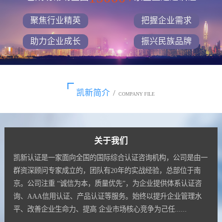
聚焦行业精英
把握企业需求
助力企业成长
振兴民族品牌
凯新简介
/
COMPANY FILE
关于我们
凯新认证是一家面向全国的国际综合认证咨询机构，公司是由一
群资深顾问专家成立的，团队有20年的实战经验，总部位于南
京。公司注重 “诚信为本，质量优先”，为企业提供体系认证咨
询、AAA信用认证、产品认证等服务。始终以提升企业管理水
平、改善企业生命力、提高 企业市场核心竞争为己任......