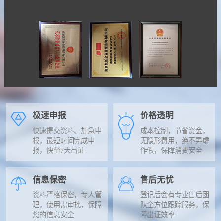
极速申报
价格透明
快速提交资料、加急申
成本控制，节省资金，
报，最短时间完成申
无隐形费用，绝不弄虚
报，快至7天出证
作假，保障消费安全
信息保密
售后无忧
资料严格保密，专人管
登记后会有专业售后团
理，使用需审批，保障
队全方位跟踪服务，保
您的信息安全
障出证效率