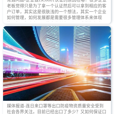
常遇问题-企业做ISO9001认证的原因在哪？很多企业
老板觉得只是为了拿一个认证然后可以拿到相应的客
户订单，其实这是很肤浅的一个想法，其实一个企业
如何管理，如何发展都是需要很多管理体系来体现
的，每天都会有不同的企业创立，但是我们如何去证
实一个企业的合法，有质量保证了？这就是ISO9001
认证体现价值的时候，那么键锋小编就来细说下企业
做ISO9001认证的根本原因。
媒体报道-连日来口罩等出口防疫物资质量安全受到
社会各界关注。目前已经出口了多少？又如何保证口