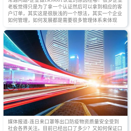
常遇问题-企业做ISO9001认证的原因在哪？很多企业
老板觉得只是为了拿一个认证然后可以拿到相应的客
户订单，其实这是很肤浅的一个想法，其实一个企业
如何管理，如何发展都是需要很多管理体系来体现
的，每天都会有不同的企业创立，但是我们如何去证
实一个企业的合法，有质量保证了？这就是ISO9001
认证体现价值的时候，那么键锋小编就来细说下企业
做ISO9001认证的根本原因。
媒体报道-连日来口罩等出口防疫物资质量安全受到
社会各界关注。目前已经出口了多少？又如何保证口