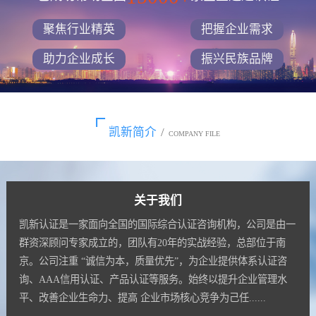
聚焦行业精英
把握企业需求
助力企业成长
振兴民族品牌
凯新简介
/
COMPANY FILE
关于我们
凯新认证是一家面向全国的国际综合认证咨询机构，公司是由一
群资深顾问专家成立的，团队有20年的实战经验，总部位于南
京。公司注重 “诚信为本，质量优先”，为企业提供体系认证咨
询、AAA信用认证、产品认证等服务。始终以提升企业管理水
平、改善企业生命力、提高 企业市场核心竞争为己任......