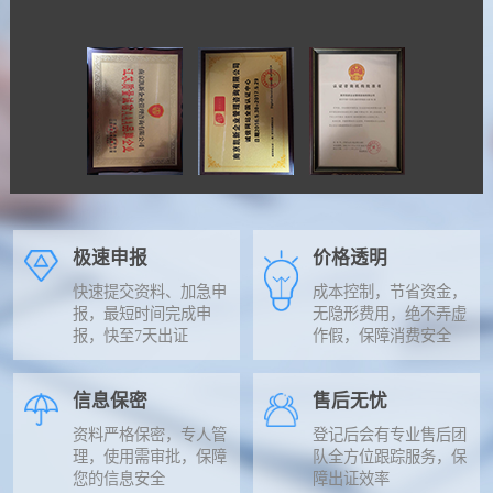
极速申报
价格透明
快速提交资料、加急申
成本控制，节省资金，
报，最短时间完成申
无隐形费用，绝不弄虚
报，快至7天出证
作假，保障消费安全
信息保密
售后无忧
资料严格保密，专人管
登记后会有专业售后团
理，使用需审批，保障
队全方位跟踪服务，保
您的信息安全
障出证效率