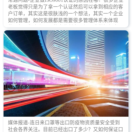
常遇问题-企业做ISO9001认证的原因在哪？很多企业
老板觉得只是为了拿一个认证然后可以拿到相应的客
户订单，其实这是很肤浅的一个想法，其实一个企业
如何管理，如何发展都是需要很多管理体系来体现
的，每天都会有不同的企业创立，但是我们如何去证
实一个企业的合法，有质量保证了？这就是ISO9001
认证体现价值的时候，那么键锋小编就来细说下企业
做ISO9001认证的根本原因。
媒体报道-连日来口罩等出口防疫物资质量安全受到
社会各界关注。目前已经出口了多少？又如何保证口