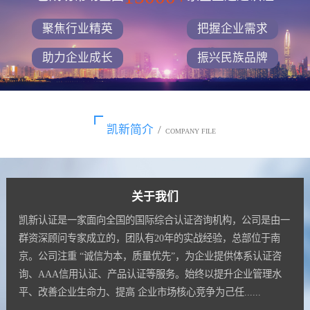
聚焦行业精英
把握企业需求
助力企业成长
振兴民族品牌
凯新简介
/
COMPANY FILE
关于我们
凯新认证是一家面向全国的国际综合认证咨询机构，公司是由一
群资深顾问专家成立的，团队有20年的实战经验，总部位于南
京。公司注重 “诚信为本，质量优先”，为企业提供体系认证咨
询、AAA信用认证、产品认证等服务。始终以提升企业管理水
平、改善企业生命力、提高 企业市场核心竞争为己任......