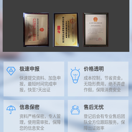
极速申报
价格透明
快速提交资料、加急申
成本控制，节省资金，
报，最短时间完成申
无隐形费用，绝不弄虚
报，快至7天出证
作假，保障消费安全
信息保密
售后无忧
资料严格保密，专人管
登记后会有专业售后团
理，使用需审批，保障
队全方位跟踪服务，保
您的信息安全
障出证效率