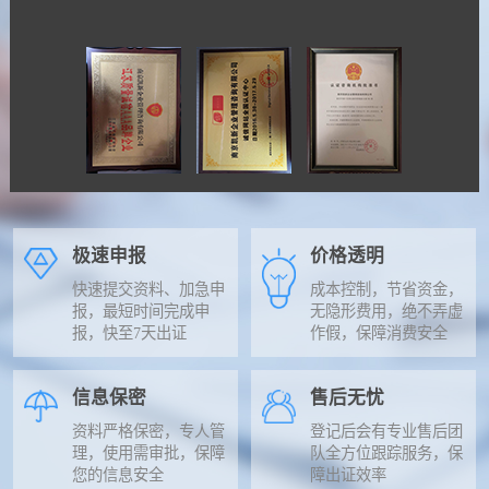
极速申报
价格透明
快速提交资料、加急申
成本控制，节省资金，
报，最短时间完成申
无隐形费用，绝不弄虚
报，快至7天出证
作假，保障消费安全
信息保密
售后无忧
资料严格保密，专人管
登记后会有专业售后团
理，使用需审批，保障
队全方位跟踪服务，保
您的信息安全
障出证效率