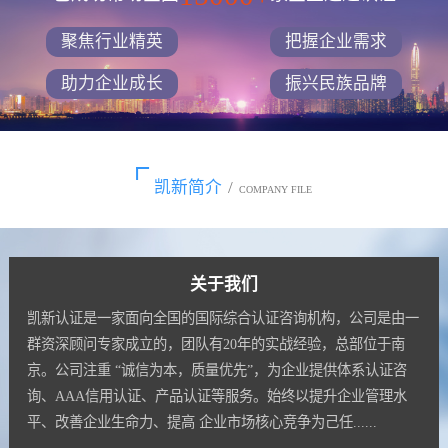
聚焦行业精英
把握企业需求
助力企业成长
振兴民族品牌
凯新简介
/
COMPANY FILE
关于我们
凯新认证是一家面向全国的国际综合认证咨询机构，公司是由一
群资深顾问专家成立的，团队有20年的实战经验，总部位于南
京。公司注重 “诚信为本，质量优先”，为企业提供体系认证咨
询、AAA信用认证、产品认证等服务。始终以提升企业管理水
平、改善企业生命力、提高 企业市场核心竞争为己任......