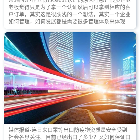
常遇问题-企业做ISO9001认证的原因在哪？很多企业
老板觉得只是为了拿一个认证然后可以拿到相应的客
户订单，其实这是很肤浅的一个想法，其实一个企业
如何管理，如何发展都是需要很多管理体系来体现
的，每天都会有不同的企业创立，但是我们如何去证
实一个企业的合法，有质量保证了？这就是ISO9001
认证体现价值的时候，那么键锋小编就来细说下企业
做ISO9001认证的根本原因。
媒体报道-连日来口罩等出口防疫物资质量安全受到
社会各界关注。目前已经出口了多少？又如何保证口