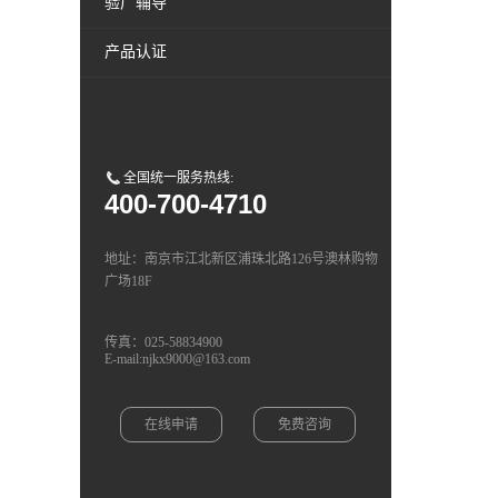
验厂辅导
产品认证
全国统一服务热线:
400-700-4710
地址：南京市江北新区浦珠北路126号澳林购物
广场18F
传真：025-58834900
E-mail:njkx9000@163.com
在线申请
免费咨询