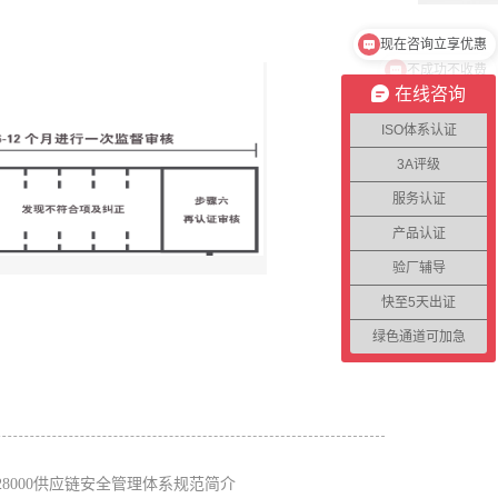
不成功不收费
在线咨询
ISO体系认证
3A评级
服务认证
产品认证
验厂辅导
快至5天出证
绿色通道可加急
O28000供应链安全管理体系规范简介