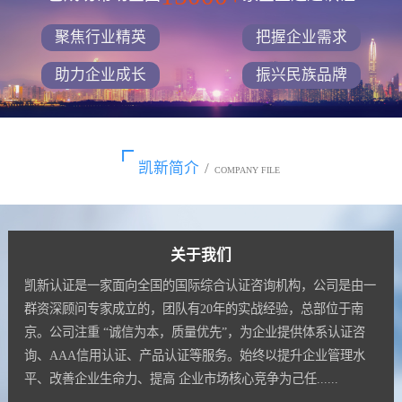
聚焦行业精英
把握企业需求
助力企业成长
振兴民族品牌
凯新简介
/
COMPANY FILE
关于我们
凯新认证是一家面向全国的国际综合认证咨询机构，公司是由一
群资深顾问专家成立的，团队有20年的实战经验，总部位于南
京。公司注重 “诚信为本，质量优先”，为企业提供体系认证咨
询、AAA信用认证、产品认证等服务。始终以提升企业管理水
平、改善企业生命力、提高 企业市场核心竞争为己任......