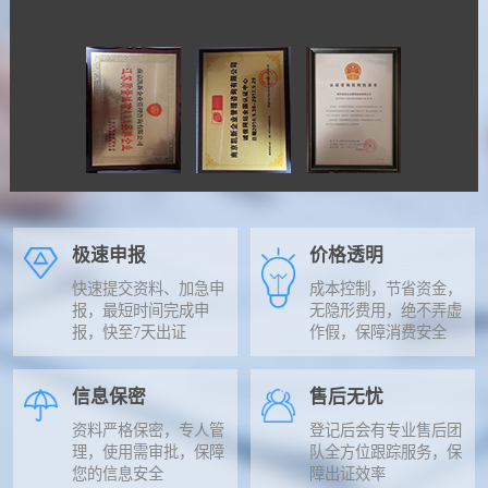
极速申报
价格透明
快速提交资料、加急申
成本控制，节省资金，
报，最短时间完成申
无隐形费用，绝不弄虚
报，快至7天出证
作假，保障消费安全
信息保密
售后无忧
资料严格保密，专人管
登记后会有专业售后团
理，使用需审批，保障
队全方位跟踪服务，保
您的信息安全
障出证效率