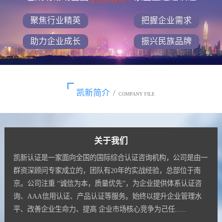
聚焦行业精英
把握企业需求
助力企业成长
振兴民族品牌
凯新简介
/
COMPANY FILE
关于我们
凯新认证是一家面向全国的国际综合认证咨询机构，公司是由一
群资深顾问专家成立的，团队有20年的实战经验，总部位于南
京。公司注重 “诚信为本，质量优先”，为企业提供体系认证咨
询、AAA信用认证、产品认证等服务。始终以提升企业管理水
平、改善企业生命力、提高 企业市场核心竞争为己任......