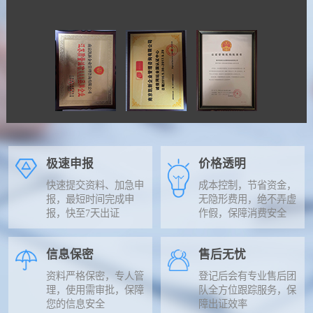
极速申报
价格透明
快速提交资料、加急申
成本控制，节省资金，
报，最短时间完成申
无隐形费用，绝不弄虚
报，快至7天出证
作假，保障消费安全
信息保密
售后无忧
资料严格保密，专人管
登记后会有专业售后团
理，使用需审批，保障
队全方位跟踪服务，保
您的信息安全
障出证效率