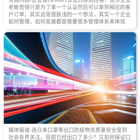
常遇问题-企业做ISO9001认证的原因在哪？很多企业
老板觉得只是为了拿一个认证然后可以拿到相应的客
户订单，其实这是很肤浅的一个想法，其实一个企业
如何管理，如何发展都是需要很多管理体系来体现
的，每天都会有不同的企业创立，但是我们如何去证
实一个企业的合法，有质量保证了？这就是ISO9001
认证体现价值的时候，那么键锋小编就来细说下企业
做ISO9001认证的根本原因。
媒体报道-连日来口罩等出口防疫物资质量安全受到
社会各界关注。目前已经出口了多少？又如何保证口