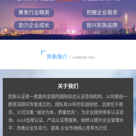
聚焦行业精英
把握企业需求
助力企业成长
振兴民族品牌
凯新简介
/
COMPANY FILE
关于我们
凯新认证是一家面向全国的国际综合认证咨询机构，公司是由一
群资深顾问专家成立的，团队有20年的实战经验，总部位于南
京。公司注重 “诚信为本，质量优先”，为企业提供体系认证咨
询、AAA信用认证、产品认证等服务。始终以提升企业管理水
平、改善企业生命力、提高 企业市场核心竞争为己任......