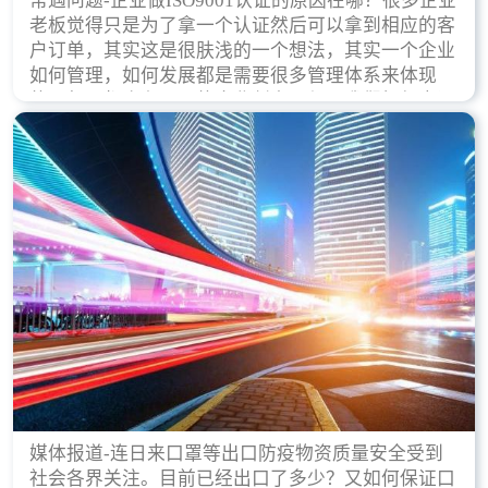
常遇问题-企业做ISO9001认证的原因在哪？很多企业
老板觉得只是为了拿一个认证然后可以拿到相应的客
户订单，其实这是很肤浅的一个想法，其实一个企业
如何管理，如何发展都是需要很多管理体系来体现
的，每天都会有不同的企业创立，但是我们如何去证
实一个企业的合法，有质量保证了？这就是ISO9001
认证体现价值的时候，那么键锋小编就来细说下企业
做ISO9001认证的根本原因。
媒体报道-连日来口罩等出口防疫物资质量安全受到
社会各界关注。目前已经出口了多少？又如何保证口