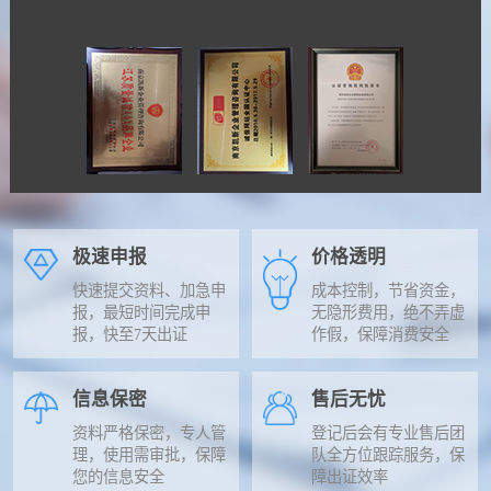
极速申报
价格透明
快速提交资料、加急申
成本控制，节省资金，
报，最短时间完成申
无隐形费用，绝不弄虚
报，快至7天出证
作假，保障消费安全
信息保密
售后无忧
资料严格保密，专人管
登记后会有专业售后团
理，使用需审批，保障
队全方位跟踪服务，保
您的信息安全
障出证效率