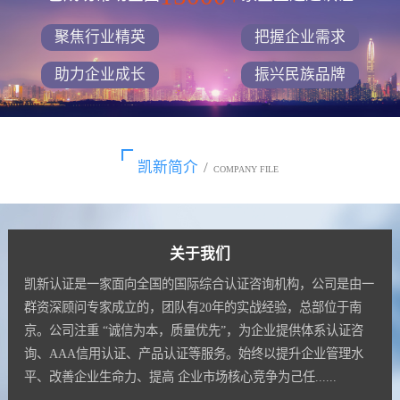
聚焦行业精英
把握企业需求
助力企业成长
振兴民族品牌
凯新简介
/
COMPANY FILE
关于我们
凯新认证是一家面向全国的国际综合认证咨询机构，公司是由一
群资深顾问专家成立的，团队有20年的实战经验，总部位于南
京。公司注重 “诚信为本，质量优先”，为企业提供体系认证咨
询、AAA信用认证、产品认证等服务。始终以提升企业管理水
平、改善企业生命力、提高 企业市场核心竞争为己任......