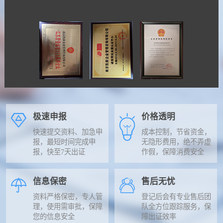
极速申报
价格透明
快速提交资料、加急申
成本控制，节省资金，
报，最短时间完成申
无隐形费用，绝不弄虚
报，快至7天出证
作假，保障消费安全
信息保密
售后无忧
资料严格保密，专人管
登记后会有专业售后团
理，使用需审批，保障
队全方位跟踪服务，保
您的信息安全
障出证效率