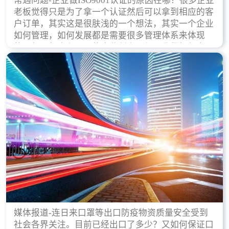
常遇问题-企业做ISO9001认证的原因在哪？很多企业
老板觉得只是为了拿一个认证然后可以拿到相应的客
户订单，其实这是很肤浅的一个想法，其实一个企业
如何管理，如何发展都是需要很多管理体系来体现
的，每天都会有不同的企业创立，但是我们如何去证
实一个企业的合法，有质量保证了？这就是ISO9001
认证体现价值的时候，那么键锋小编就来细说下企业
做ISO9001认证的根本原因。
媒体报道-连日来口罩等出口防疫物资质量安全受到
社会各界关注。目前已经出口了多少？又如何保证口