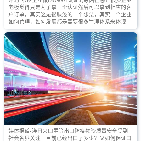
常遇问题-企业做ISO9001认证的原因在哪？很多企业
老板觉得只是为了拿一个认证然后可以拿到相应的客
户订单，其实这是很肤浅的一个想法，其实一个企业
如何管理，如何发展都是需要很多管理体系来体现
的，每天都会有不同的企业创立，但是我们如何去证
实一个企业的合法，有质量保证了？这就是ISO9001
认证体现价值的时候，那么键锋小编就来细说下企业
做ISO9001认证的根本原因。
媒体报道-连日来口罩等出口防疫物资质量安全受到
社会各界关注。目前已经出口了多少？又如何保证口