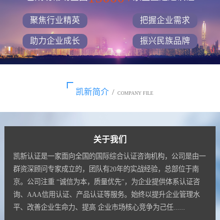
聚焦行业精英
把握企业需求
助力企业成长
振兴民族品牌
凯新简介
/
COMPANY FILE
关于我们
凯新认证是一家面向全国的国际综合认证咨询机构，公司是由一
群资深顾问专家成立的，团队有20年的实战经验，总部位于南
京。公司注重 “诚信为本，质量优先”，为企业提供体系认证咨
询、AAA信用认证、产品认证等服务。始终以提升企业管理水
平、改善企业生命力、提高 企业市场核心竞争为己任......