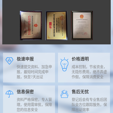
极速申报
价格透明
快速提交资料、加急申
成本控制，节省资金，
报，最短时间完成申
无隐形费用，绝不弄虚
报，快至7天出证
作假，保障消费安全
信息保密
售后无忧
资料严格保密，专人管
登记后会有专业售后团
理，使用需审批，保障
队全方位跟踪服务，保
您的信息安全
障出证效率