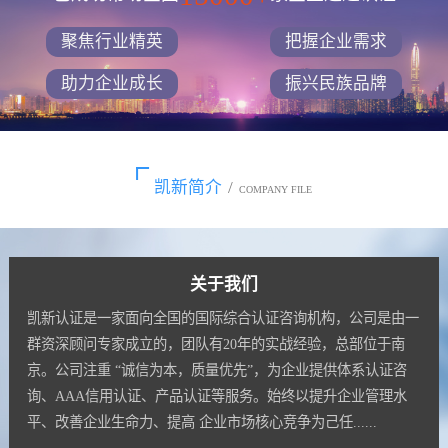
聚焦行业精英
把握企业需求
助力企业成长
振兴民族品牌
凯新简介
/
COMPANY FILE
关于我们
凯新认证是一家面向全国的国际综合认证咨询机构，公司是由一
群资深顾问专家成立的，团队有20年的实战经验，总部位于南
京。公司注重 “诚信为本，质量优先”，为企业提供体系认证咨
询、AAA信用认证、产品认证等服务。始终以提升企业管理水
平、改善企业生命力、提高 企业市场核心竞争为己任......