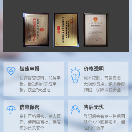
极速申报
价格透明
快速提交资料、加急申
成本控制，节省资金，
报，最短时间完成申
无隐形费用，绝不弄虚
报，快至7天出证
作假，保障消费安全
信息保密
售后无忧
资料严格保密，专人管
登记后会有专业售后团
理，使用需审批，保障
队全方位跟踪服务，保
您的信息安全
障出证效率