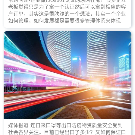
常遇问题-企业做ISO9001认证的原因在哪？很多企业
老板觉得只是为了拿一个认证然后可以拿到相应的客
户订单，其实这是很肤浅的一个想法，其实一个企业
如何管理，如何发展都是需要很多管理体系来体现
的，每天都会有不同的企业创立，但是我们如何去证
实一个企业的合法，有质量保证了？这就是ISO9001
认证体现价值的时候，那么键锋小编就来细说下企业
做ISO9001认证的根本原因。
媒体报道-连日来口罩等出口防疫物资质量安全受到
社会各界关注。目前已经出口了多少？又如何保证口