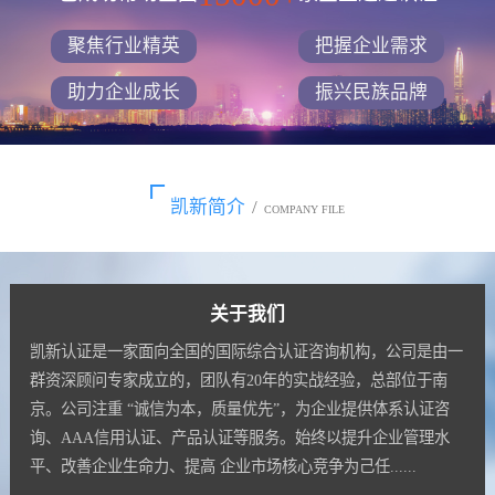
聚焦行业精英
把握企业需求
助力企业成长
振兴民族品牌
凯新简介
/
COMPANY FILE
关于我们
凯新认证是一家面向全国的国际综合认证咨询机构，公司是由一
群资深顾问专家成立的，团队有20年的实战经验，总部位于南
京。公司注重 “诚信为本，质量优先”，为企业提供体系认证咨
询、AAA信用认证、产品认证等服务。始终以提升企业管理水
平、改善企业生命力、提高 企业市场核心竞争为己任......