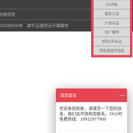
3A评级
服务认证
合格评定
本，质量优先”，为企业提供体系认证
产品认证
11202000204号
犀牛云提供云计算服务
咨询、AAA信用认证、产品认证等服
验厂辅导
务。始终以提升企业管理水平、改善
快至5天出证
企业生命力、提高 企业市场核心竞争
为己任......
绿色通道可加急
请您留言
欢迎来到凯新，请填写一下您的信
息，我们会尽快和您联系。24小时
免费热线：18912977900