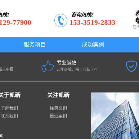
热线1
咨询热线2
129-77900
153-3519-2833
在
服务项目
成功案例
专业诚信
当天申报
20年经验，精于心细于行
关于凯新
关注凯新
了解我们
经典案例
联系我们
最近案例
00