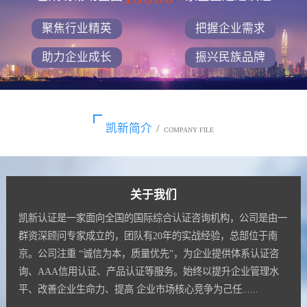
聚焦行业精英
把握企业需求
助力企业成长
振兴民族品牌
凯新简介
/
COMPANY FILE
关于我们
凯新认证是一家面向全国的国际综合认证咨询机构，公司是由一
群资深顾问专家成立的，团队有20年的实战经验，总部位于南
京。公司注重 “诚信为本，质量优先”，为企业提供体系认证咨
询、AAA信用认证、产品认证等服务。始终以提升企业管理水
平、改善企业生命力、提高 企业市场核心竞争为己任......