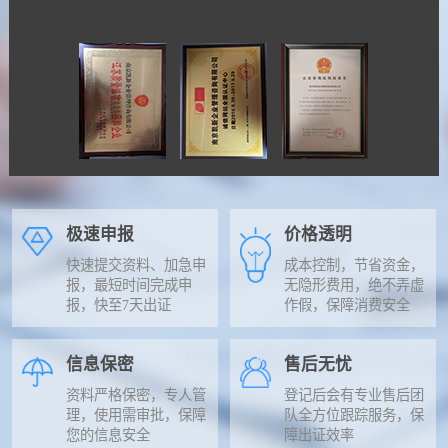
极速申报
价格透明
快速提交资料、加急申
成本控制，节省资金，
报，最短时间完成申
无隐形费用，绝不弄虚
报，快至7天出证
作假，保障消费安全
信息保密
售后无忧
资料严格保密，专人管
登记后会有专业售后团
理，使用需审批，保障
队全方位跟踪服务，保
您的信息安全
障出证效率