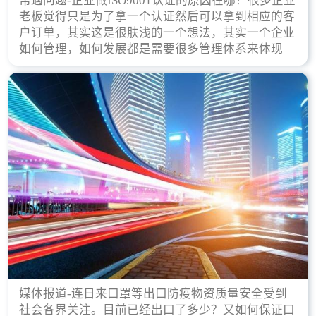
常遇问题-企业做ISO9001认证的原因在哪？很多企业
老板觉得只是为了拿一个认证然后可以拿到相应的客
户订单，其实这是很肤浅的一个想法，其实一个企业
如何管理，如何发展都是需要很多管理体系来体现
的，每天都会有不同的企业创立，但是我们如何去证
实一个企业的合法，有质量保证了？这就是ISO9001
认证体现价值的时候，那么键锋小编就来细说下企业
做ISO9001认证的根本原因。
媒体报道-连日来口罩等出口防疫物资质量安全受到
社会各界关注。目前已经出口了多少？又如何保证口