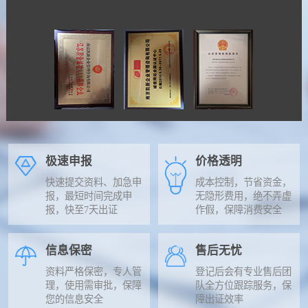
极速申报
价格透明
快速提交资料、加急申
成本控制，节省资金，
报，最短时间完成申
无隐形费用，绝不弄虚
报，快至7天出证
作假，保障消费安全
信息保密
售后无忧
资料严格保密，专人管
登记后会有专业售后团
理，使用需审批，保障
队全方位跟踪服务，保
您的信息安全
障出证效率