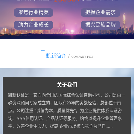
聚焦行业精英
把握企业需求
助力企业成长
振兴民族品牌
凯新简介
/
COMPANY FILE
关于我们
凯新认证是一家面向全国的国际综合认证咨询机构，公司是由一
群资深顾问专家成立的，团队有20年的实战经验，总部位于南
京。公司注重 “诚信为本，质量优先”，为企业提供体系认证咨
询、AAA信用认证、产品认证等服务。始终以提升企业管理水
平、改善企业生命力、提高 企业市场核心竞争为己任......