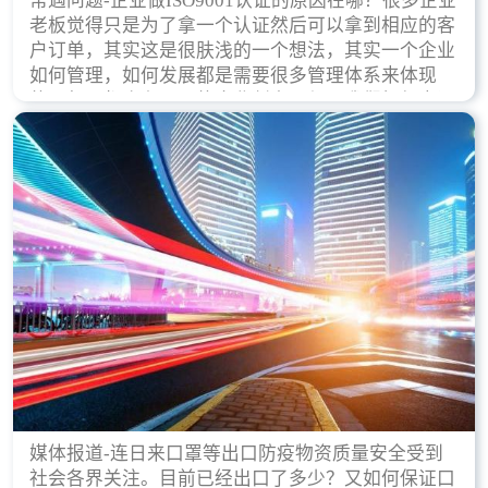
常遇问题-企业做ISO9001认证的原因在哪？很多企业
老板觉得只是为了拿一个认证然后可以拿到相应的客
户订单，其实这是很肤浅的一个想法，其实一个企业
如何管理，如何发展都是需要很多管理体系来体现
的，每天都会有不同的企业创立，但是我们如何去证
实一个企业的合法，有质量保证了？这就是ISO9001
认证体现价值的时候，那么键锋小编就来细说下企业
做ISO9001认证的根本原因。
媒体报道-连日来口罩等出口防疫物资质量安全受到
社会各界关注。目前已经出口了多少？又如何保证口