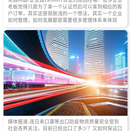
常遇问题-企业做ISO9001认证的原因在哪？很多企业
老板觉得只是为了拿一个认证然后可以拿到相应的客
户订单，其实这是很肤浅的一个想法，其实一个企业
如何管理，如何发展都是需要很多管理体系来体现
的，每天都会有不同的企业创立，但是我们如何去证
实一个企业的合法，有质量保证了？这就是ISO9001
认证体现价值的时候，那么键锋小编就来细说下企业
做ISO9001认证的根本原因。
媒体报道-连日来口罩等出口防疫物资质量安全受到
社会各界关注。目前已经出口了多少？又如何保证口