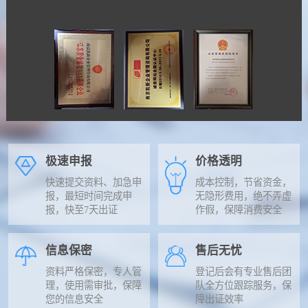
极速申报
价格透明
快速提交资料、加急申
成本控制，节省资金，
报，最短时间完成申
无隐形费用，绝不弄虚
报，快至7天出证
作假，保障消费安全
信息保密
售后无忧
资料严格保密，专人管
登记后会有专业售后团
理，使用需审批，保障
队全方位跟踪服务，保
您的信息安全
障出证效率