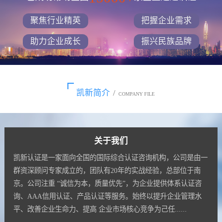
聚焦行业精英
把握企业需求
助力企业成长
振兴民族品牌
凯新简介
/
COMPANY FILE
关于我们
凯新认证是一家面向全国的国际综合认证咨询机构，公司是由一
群资深顾问专家成立的，团队有20年的实战经验，总部位于南
京。公司注重 “诚信为本，质量优先”，为企业提供体系认证咨
询、AAA信用认证、产品认证等服务。始终以提升企业管理水
平、改善企业生命力、提高 企业市场核心竞争为己任......