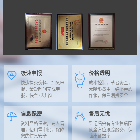
极速申报
价格透明
快速提交资料、加急申
成本控制，节省资金，
报，最短时间完成申
无隐形费用，绝不弄虚
报，快至7天出证
作假，保障消费安全
信息保密
售后无忧
资料严格保密，专人管
登记后会有专业售后团
理，使用需审批，保障
队全方位跟踪服务，保
您的信息安全
障出证效率