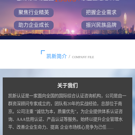
聚焦行业精英
把握企业需求
助力企业成长
振兴民族品牌
凯新简介
/
COMPANY FILE
关于我们
凯新认证是一家面向全国的国际综合认证咨询机构，公司是由一
群资深顾问专家成立的，团队有20年的实战经验，总部位于南
京。公司注重 “诚信为本，质量优先”，为企业提供体系认证咨
询、AAA信用认证、产品认证等服务。始终以提升企业管理水
平、改善企业生命力、提高 企业市场核心竞争为己任......