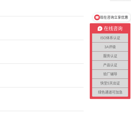
现在咨询立享优惠
在线咨询
ISO体系认证
3A评级
服务认证
产品认证
验厂辅导
快至5天出证
绿色通道可加急