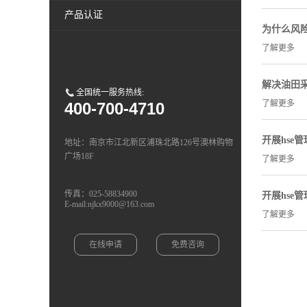
产品认证
为什么风险
了解更多
解决油田采
全国统一服务热线:
了解更多
400-700-4710
开展hse
地址：南京市江北新区浦珠北路126号澳林购物
广场18F
了解更多
传真：025-58834900
开展hse
E-mail:njkx9000@163.com
了解更多
在线申请
免费咨询