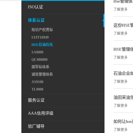
Hse管理
ISO认证
了解更多
体系认证
这份HS
知识产权贯标
了解更多
IATF16949
HSE石油石化
HSE管
SA8000
了解更多
QC080000
国军标体系
石油企业如
诚信管理体系
了解更多
AS9100
TL9000
油田采油生
服务认证
了解更多
AAA信用评级
如何让hs
验厂辅导
了解更多