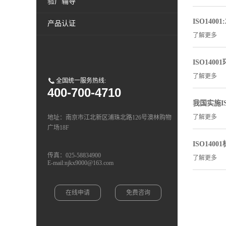
验厂辅导
ISO140
产品认证
了解更多
ISO14
了解更多
全国统一服务热线:
400-700-4710
我国实施I
了解更多
地址：南京市江北新区浦珠北路126号澳林购物
广场18F
ISO140
传真：025-58834900
了解更多
E-mail:njkx9000@163.com
在线申请
免费咨询