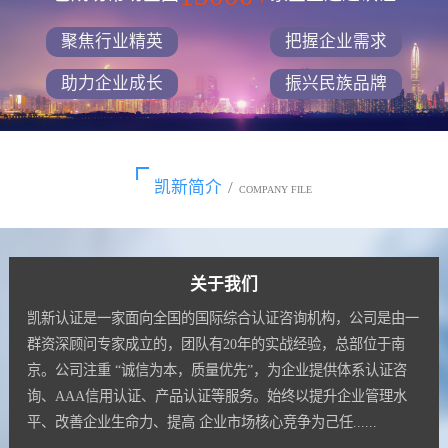
聚焦行业精英
把握企业需求
助力企业成长
振兴民族品牌
凯新简介
/
COMPANY FILE
关于我们
凯新认证是一家面向全国的国际综合认证咨询机构，公司是由一
群资深顾问专家成立的，团队有20年的实战经验，总部位于南
京。公司注重 “诚信为本，质量优先”，为企业提供体系认证咨
询、AAA信用认证、产品认证等服务。始终以提升企业管理水
平、改善企业生命力、提高 企业市场核心竞争为己任......