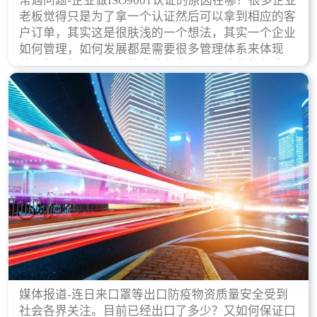
常遇问题-企业做ISO9001认证的原因在哪？很多企业
老板觉得只是为了拿一个认证然后可以拿到相应的客
户订单，其实这是很肤浅的一个想法，其实一个企业
如何管理，如何发展都是需要很多管理体系来体现
的，每天都会有不同的企业创立，但是我们如何去证
实一个企业的合法，有质量保证了？这就是ISO9001
认证体现价值的时候，那么键锋小编就来细说下企业
做ISO9001认证的根本原因。
媒体报道-连日来口罩等出口防疫物资质量安全受到
社会各界关注。目前已经出口了多少？又如何保证口