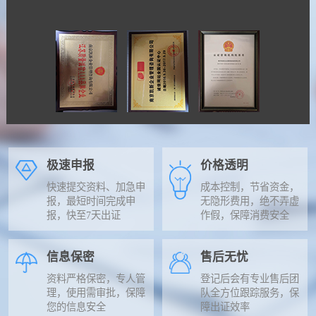
极速申报
价格透明
快速提交资料、加急申
成本控制，节省资金，
报，最短时间完成申
无隐形费用，绝不弄虚
报，快至7天出证
作假，保障消费安全
信息保密
售后无忧
资料严格保密，专人管
登记后会有专业售后团
理，使用需审批，保障
队全方位跟踪服务，保
您的信息安全
障出证效率