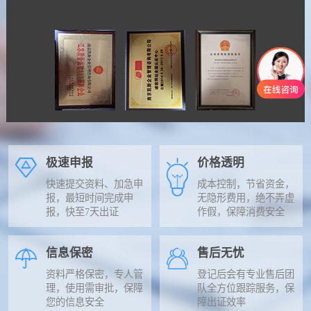
极速申报
价格透明
快速提交资料、加急申
成本控制，节省资金，
报，最短时间完成申
无隐形费用，绝不弄虚
报，快至7天出证
作假，保障消费安全
信息保密
售后无忧
资料严格保密，专人管
登记后会有专业售后团
理，使用需审批，保障
队全方位跟踪服务，保
您的信息安全
障出证效率