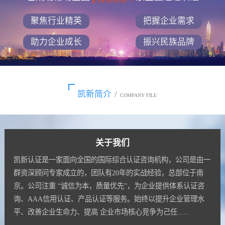
聚焦行业精英
把握企业需求
助力企业成长
振兴民族品牌
凯新简介
/
COMPANY FILE
关于我们
凯新认证是一家面向全国的国际综合认证咨询机构，公司是由一
群资深顾问专家成立的，团队有20年的实战经验，总部位于南
京。公司注重 “诚信为本，质量优先”，为企业提供体系认证咨
询、AAA信用认证、产品认证等服务。始终以提升企业管理水
平、改善企业生命力、提高 企业市场核心竞争为己任......