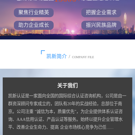
聚焦行业精英
把握企业需求
助力企业成长
振兴民族品牌
凯新简介
/
COMPANY FILE
关于我们
凯新认证是一家面向全国的国际综合认证咨询机构，公司是由一
群资深顾问专家成立的，团队有20年的实战经验，总部位于南
京。公司注重 “诚信为本，质量优先”，为企业提供体系认证咨
询、AAA信用认证、产品认证等服务。始终以提升企业管理水
平、改善企业生命力、提高 企业市场核心竞争为己任......