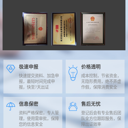
极速申报
价格透明
快速提交资料、加急申
成本控制，节省资金，
报，最短时间完成申
无隐形费用，绝不弄虚
报，快至7天出证
作假，保障消费安全
信息保密
售后无忧
资料严格保密，专人管
登记后会有专业售后团
理，使用需审批，保障
队全方位跟踪服务，保
您的信息安全
障出证效率