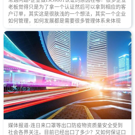
常遇问题-企业做ISO9001认证的原因在哪？很多企业
老板觉得只是为了拿一个认证然后可以拿到相应的客
户订单，其实这是很肤浅的一个想法，其实一个企业
如何管理，如何发展都是需要很多管理体系来体现
的，每天都会有不同的企业创立，但是我们如何去证
实一个企业的合法，有质量保证了？这就是ISO9001
认证体现价值的时候，那么键锋小编就来细说下企业
做ISO9001认证的根本原因。
媒体报道-连日来口罩等出口防疫物资质量安全受到
社会各界关注。目前已经出口了多少？又如何保证口